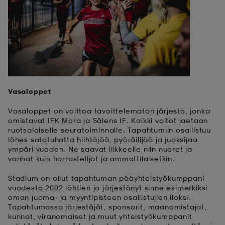
aatteet
tarvikkeet
set
tarvikkeet
aatteet
olasit
asut
set
Vasaloppet
set
it
a
Vasaloppet on voittoa tavoittelematon järjestö, jonka
omistavat IFK Mora ja Sälens IF. Kaikki voitot jaetaan
ruotsalaiselle seuratoiminnalle. Tapahtumiin osallistuu
asut
huolto
asut
lähes satatuhatta hiihtäjää, pyöräilijää ja juoksijaa
ympäri vuoden. Ne saavat liikkeelle niin nuoret ja
vanhat kuin harrastelijat ja ammattilaisetkin.
it
it
Stadium on ollut tapahtuman pääyhteistyökumppani
vuodesta 2002 lähtien ja järjestänyt sinne esimerkiksi
oman juoma- ja myyntipisteen osallistujien iloksi.
Tapahtumassa järjestäjät, sponsorit, maanomistajat,
huolto
huolto
kunnat, viranomaiset ja muut yhteistyökumppanit