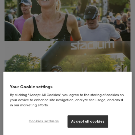
liivit
ikengät
t & pikeepaidat
ikengät
t
saappaat
ingkengät
t
ingkengät
at ja topit
elikengät
dat
engät
engät
t & pikeepaidat
allokengät
t & pikeepaidat
ilykengät
 ja otsapannat
ilykengät
-/Tennis-kengät
Your Cookie settings
By clicking “Accept All Cookies”, you agree to the storing of cookies on
your device to enhance site navigation, analyze site usage, and assist
t & mekot
andy-/Käsipallo-kengät
eet & lapaset
andy-/Käsipallo-kengät
t & mekot
ikengät
in our marketing efforts.
Kumppanuus ja sponsorointi
Cookies settings
Accept all cookies
allokengät
allokengät
engät