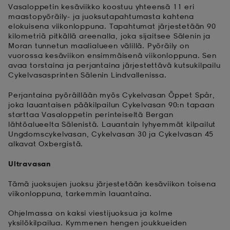
Vasaloppetin kesäviikko koostuu yhteensä 11 eri
maastopyöräily- ja juoksutapahtumasta kahtena
elokuisena viikonloppuna. Tapahtumat järjestetään 90
kilometriä pitkällä areenalla, joka sijaitsee Sälenin ja
Moran tunnetun maalialueen välillä. Pyöräily on
vuorossa kesäviikon ensimmäisenä viikonloppuna. Sen
avaa torstaina ja perjantaina järjestettävä kutsukilpailu
Cykelvasasprinten Sälenin Lindvallenissa.
Perjantaina pyöräillään myös Cykelvasan Öppet Spår,
joka lauantaisen pääkilpailun Cykelvasan 90:n tapaan
starttaa Vasaloppetin perinteiseltä Bergan
lähtöalueelta Sälenistä. Lauantain lyhyemmät kilpailut
Ungdomscykelvasan, Cykelvasan 30 ja Cykelvasan 45
alkavat Oxbergistä.
Ultravasan
Tämä juoksujen juoksu järjestetään kesäviikon toisena
viikonloppuna, tarkemmin lauantaina.
Ohjelmassa on kaksi viestijuoksua ja kolme
yksilökilpailua. Kymmenen hengen joukkueiden