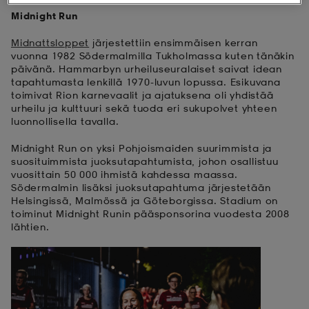
Midnight Run
 ja otsapannat
kengät
rrastot
kengät
rit
alit
Midnattsloppet
järjestettiin ensimmäisen kerran
vuonna 1982 Södermalmilla Tukholmassa kuten tänäkin
päivänä. Hammarbyn urheiluseuralaiset saivat idean
eet & lapaset
skengät
ihaiset
skengät
tarvikkeet
tapahtumasta lenkillä 1970-luvun lopussa. Esikuvana
toimivat Rion karnevaalit ja ajatuksena oli yhdistää
urheilu ja kulttuuri sekä tuoda eri sukupolvet yhteen
luonnollisella tavalla.
saappaat
saappaat
eet & lapaset
kengät
Midnight Run on yksi Pohjoismaiden suurimmista ja
suosituimmista juoksutapahtumista, johon osallistuu
vuosittain 50 000 ihmistä kahdessa maassa.
rrastot
alit
aatteet
alit
er
Södermalmin lisäksi juoksutapahtuma järjestetään
Helsingissä, Malmössä ja Göteborgissa. Stadium on
toiminut Midnight Runin pääsponsorina vuodesta 2008
lähtien.
kengät
aatteet
kengät
rrastot
aatteet
ykengät
olasit
ykengät