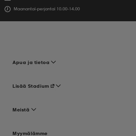
Maanantai-perjantai 10.00-14.00
aatteet
tarvikkeet
set
tarvikkeet
aatteet
olasit
asut
set
set
it
a
Apua ja tietoa
asut
huolto
asut
Lisää Stadium
it
it
Meistä
huolto
huolto
Myymälämme