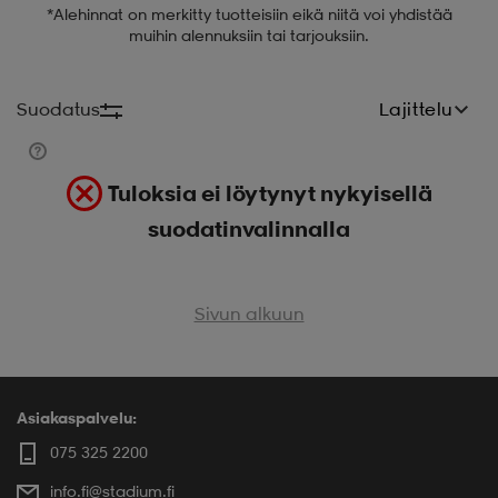
*Alehinnat on merkitty tuotteisiin eikä niitä voi yhdistää
muihin alennuksiin tai tarjouksiin.
 ja otsapannat
kengät
rrastot
kengät
rit
alit
Suodatus
Lajittelu
eet & lapaset
skengät
ihaiset
skengät
tarvikkeet
Tuloksia ei löytynyt nykyisellä
saappaat
saappaat
eet & lapaset
kengät
suodatinvalinnalla
rrastot
alit
aatteet
alit
er
Sivun alkuun
kengät
aatteet
kengät
rrastot
Asiakaspalvelu:
075 325 2200
aatteet
ykengät
olasit
ykengät
info.fi@stadium.fi