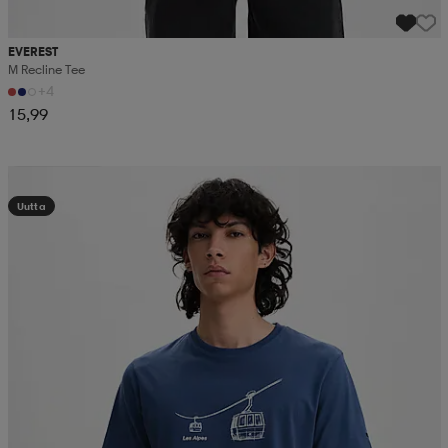
EVEREST
M Recline Tee
+4
15,99
Kampanja -25%
Uutta