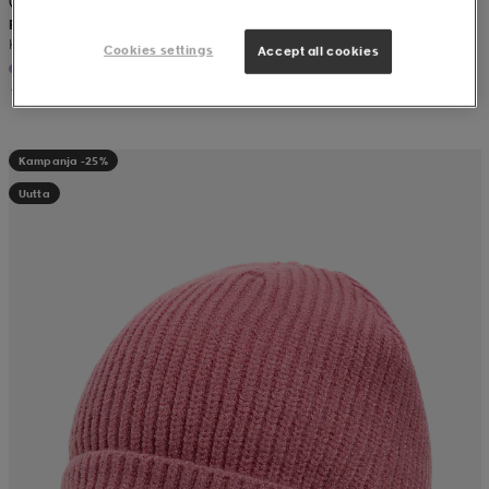
REIMA
K Puro
Cookies settings
Accept all cookies
19,99
Kampanja -25%
Uutta