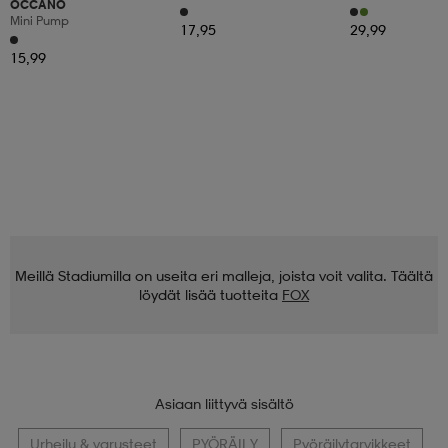
OCCANO
Mini Pump
17,95
29,99
15,99
Meillä Stadiumilla on useita eri malleja, joista voit valita. Täältä
löydät lisää tuotteita
FOX
Asiaan liittyvä sisältö
Urheilu & varusteet
PYÖRÄILY
Pyöräilytarvikkeet