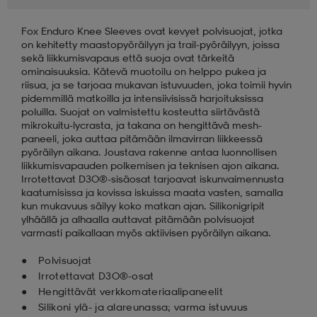
Fox Enduro Knee Sleeves ovat kevyet polvisuojat, jotka
aatteet
tarvikkeet
set
tarvikkeet
aatteet
on kehitetty maastopyöräilyyn ja trail-pyöräilyyn, joissa
sekä liikkumisvapaus että suoja ovat tärkeitä
ominaisuuksia. Kätevä muotoilu on helppo pukea ja
olasit
asut
set
riisua, ja se tarjoaa mukavan istuvuuden, joka toimii hyvin
pidemmillä matkoilla ja intensiivisissä harjoituksissa
poluilla. Suojat on valmistettu kosteutta siirtävästä
mikrokuitu-lycrasta, ja takana on hengittävä mesh-
set
it
a
paneeli, joka auttaa pitämään ilmavirran liikkeessä
pyöräilyn aikana. Joustava rakenne antaa luonnollisen
liikkumisvapauden polkemisen ja teknisen ajon aikana.
Irrotettavat D3O®-sisäosat tarjoavat iskunvaimennusta
asut
huolto
asut
kaatumisissa ja kovissa iskuissa maata vasten, samalla
kun mukavuus säilyy koko matkan ajan. Silikonigripit
ylhäällä ja alhaalla auttavat pitämään polvisuojat
varmasti paikallaan myös aktiivisen pyöräilyn aikana.
it
it
Polvisuojat
Irrotettavat D3O®-osat
Hengittävät verkkomateriaalipaneelit
huolto
huolto
Silikoni ylä- ja alareunassa; varma istuvuus