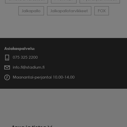
Jalkapallo
Jalkapallotarvikkeet
FOX
Asiakaspalvelu:
075 325 2200
info.fi@stadium.fi
Maanantai-perjantai 10.00-14.00