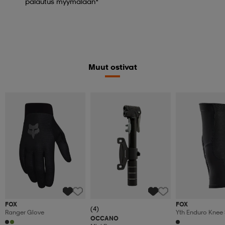
palautus myymälään*
Muut ostivat
FOX
FOX
(4)
Ranger Glove
Yth Enduro Knee 
OCCANO