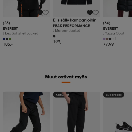
Ei sisälly kampanjoihin
(36)
(64)
PEAK PERFORMANCE
EVEREST
EVEREST
J Maroon Jacket
J Lex Softshell Jacket
J Yazza Coat
+1
199,-
105,-
77,99
Muut ostivat myös
Kampanja -25%
Katso hintaa
Superdeal