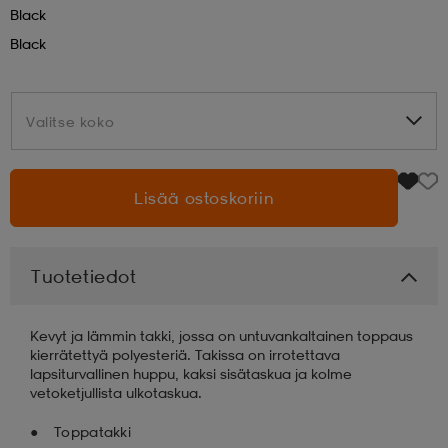
Black
aatteet
tarvikkeet
set
tarvikkeet
aatteet
Black
olasit
asut
set
Valitse koko
Valitse koko
set
it
a
Lisää ostoskoriin
asut
huolto
asut
Tuotetiedot
Kevyt ja lämmin takki, jossa on untuvankaltainen toppaus
it
it
kierrätettyä polyesteriä. Takissa on irrotettava
lapsiturvallinen huppu, kaksi sisätaskua ja kolme
vetoketjullista ulkotaskua.
huolto
huolto
Toppatakki