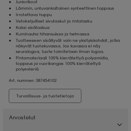
Juniorikoot
Lämmin, untuvankaltainen synteettinen toppaus
Irrotettava huppu
Vetoketjulliset sivutaskut ja rintatasku
Kaksi sisätaskua
Kuminauha hihansuissa ja helmassa
Tuotteeseen sisältyvät vain ne yksityiskohdat, jotka
näkyvät tuotekuvassa. Jos kuvassa ei näy
seuralogoa, tuote toimitetaan ilman logoa.
Pintamateriaali 100% kierrätettyä polyamidia,
toppaus ja vuorikangas 100% kierrätettyä
polyesteriä
Art. nummer: 387454102
Turvallisuus- ja tuotetietoja
Arvostelut