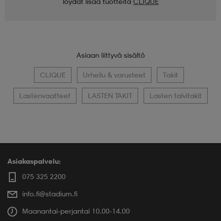
löydät lisää tuotteita
CLIQUE
Asiaan liittyvä sisältö
CLIQUE
Urheilu & varusteet
Takit
Lastenvaatteet
LASTEN TAKIT
Lasten talvitakit
Asiakaspalvelu:
075 325 2200
info.fi@stadium.fi
Maanantai-perjantai 10.00-14.00