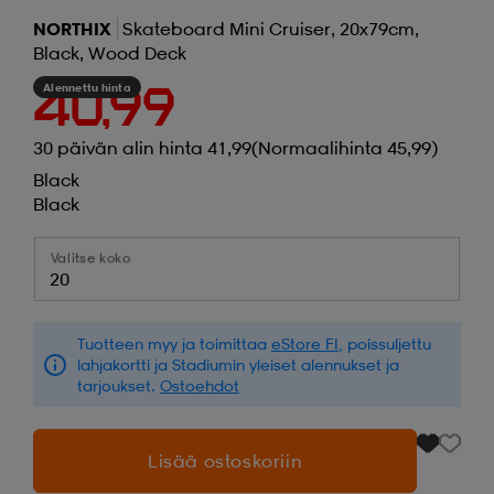
NORTHIX
Skateboard Mini Cruiser, 20x79cm,
Black, Wood Deck
Alennettu hinta
40,99
30 päivän alin hinta 41,99
(Normaalihinta 45,99)
Black
Black
Valitse koko
20
Tuotteen myy ja toimittaa
eStore FI
, poissuljettu
lahjakortti ja Stadiumin yleiset alennukset ja
tarjoukset.
Ostoehdot
Lisää ostoskoriin