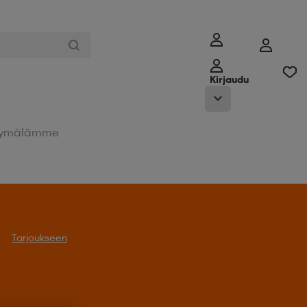
Kirjaudu
ymälämme
Tarjoukseen