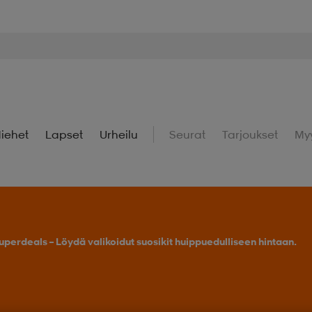
iehet
Lapset
Urheilu
Seurat
Tarjoukset
My
uperdeals – Löydä valikoidut suosikit huippuedulliseen hintaan.