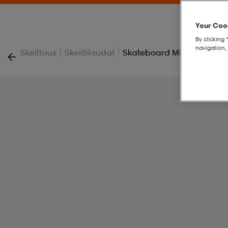
Your Cook
By clicking 
navigation, 
|
|
Skeittaus
Skeittilaudat
Skateboard Mini Cruiser, 