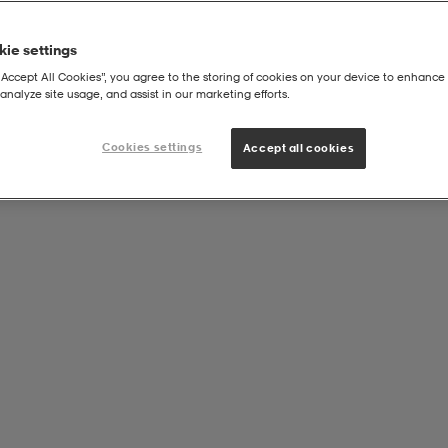
ie settings
“Accept All Cookies”, you agree to the storing of cookies on your device to enhance 
analyze site usage, and assist in our marketing efforts.
20x79cm, Black, Wood Deck
Cookies settings
Accept all cookies