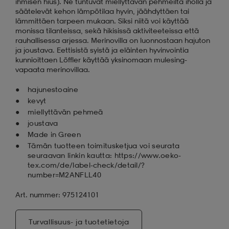
ihmisen hius). Ne tuntuvat miellyttävän pehmeiltä iholla ja
säätelevät kehon lämpötilaa hyvin, jäähdyttäen tai
lämmittäen tarpeen mukaan. Siksi niitä voi käyttää
monissa tilanteissa, sekä hikisissä aktiviteeteissa että
rauhallisessa arjessa. Merinovilla on luonnostaan hajuton
ja joustava. Eettisistä syistä ja eläinten hyvinvointia
kunnioittaen Löffler käyttää yksinomaan mulesing-
vapaata merinovillaa.
hajunestoaine
kevyt
miellyttävän pehmeä
joustava
Made in Green
Tämän tuotteen toimitusketjua voi seurata
seuraavan linkin kautta: https://www.oeko-
tex.com/de/label-check/detail/?
number=M2ANFLL40
Art. nummer: 975124101
Turvallisuus- ja tuotetietoja