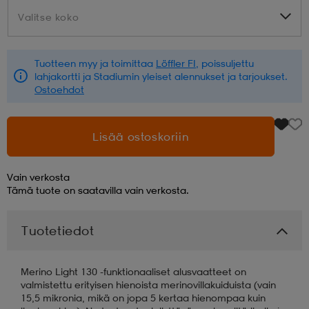
Valitse koko
Valitse koko
aatteet
tarvikkeet
set
tarvikkeet
aatteet
Tuotteen myy ja toimittaa
Löffler FI
, poissuljettu
lahjakortti ja Stadiumin yleiset alennukset ja tarjoukset.
olasit
asut
set
Ostoehdot
set
it
a
Lisää ostoskoriin
Vain verkosta
asut
huolto
asut
Tämä tuote on saatavilla vain verkosta.
Tuotetiedot
it
it
Merino Light 130 -funktionaaliset alusvaatteet on
valmistettu erityisen hienoista merinovillakuiduista (vain
huolto
huolto
15,5 mikronia, mikä on jopa 5 kertaa hienompaa kuin