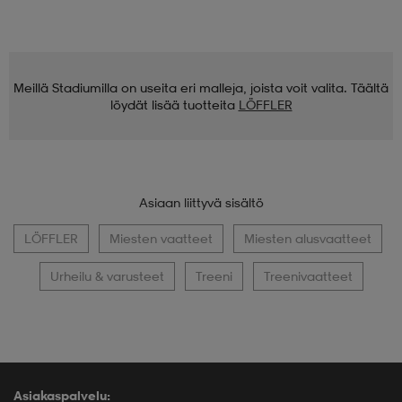
Meillä Stadiumilla on useita eri malleja, joista voit valita. Täältä
löydät lisää tuotteita
LÖFFLER
Asiaan liittyvä sisältö
LÖFFLER
Miesten vaatteet
Miesten alusvaatteet
Urheilu & varusteet
Treeni
Treenivaatteet
Asiakaspalvelu: