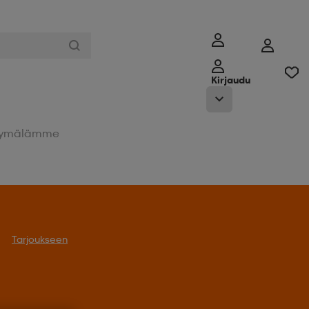
Kirjaudu
ymälämme
Tarjoukseen