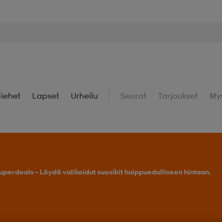
iehet
Lapset
Urheilu
Seurat
Tarjoukset
My
uperdeals – Löydä valikoidut suosikit huippuedulliseen hintaan.