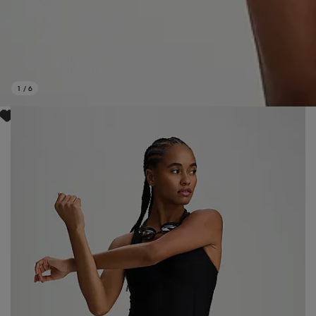
1
/
6