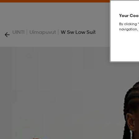
Your Cook
By clicking 
navigation, 
|
|
UINTI
Uimapuvut
W Sw Low Suit