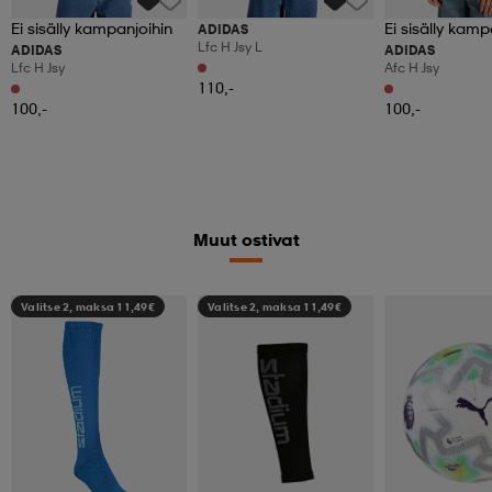
Ei sisälly kampanjoihin
Ei sisälly kamp
ADIDAS
Lfc H Jsy L
ADIDAS
ADIDAS
Lfc H Jsy
Afc H Jsy
110,-
100,-
100,-
Muut ostivat
Valitse 2, maksa 11,49€
Valitse 2, maksa 11,49€