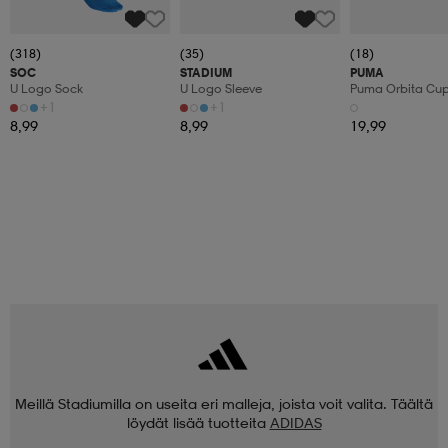
(318)
(35)
(18)
SOC
STADIUM
PUMA
U Logo Sock
U Logo Sleeve
Puma Orbita Cup P
+1
+1
8,99
8,99
19,99
Meillä Stadiumilla on useita eri malleja, joista voit valita. Täältä
löydät lisää tuotteita
ADIDAS