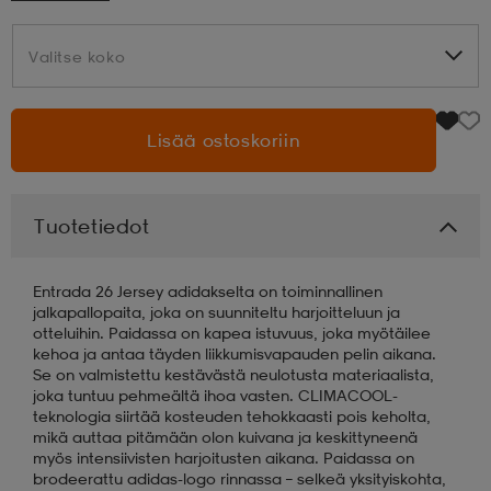
aatteet
tarvikkeet
set
tarvikkeet
aatteet
Valitse koko
Valitse koko
olasit
asut
set
Lisää ostoskoriin
set
it
a
Tuotetiedot
Entrada 26 Jersey adidakselta on toiminnallinen
asut
huolto
asut
jalkapallopaita, joka on suunniteltu harjoitteluun ja
otteluihin. Paidassa on kapea istuvuus, joka myötäilee
kehoa ja antaa täyden liikkumisvapauden pelin aikana.
Se on valmistettu kestävästä neulotusta materiaalista,
it
it
joka tuntuu pehmeältä ihoa vasten. CLIMACOOL-
teknologia siirtää kosteuden tehokkaasti pois keholta,
mikä auttaa pitämään olon kuivana ja keskittyneenä
myös intensiivisten harjoitusten aikana. Paidassa on
huolto
huolto
brodeerattu adidas-logo rinnassa – selkeä yksityiskohta,