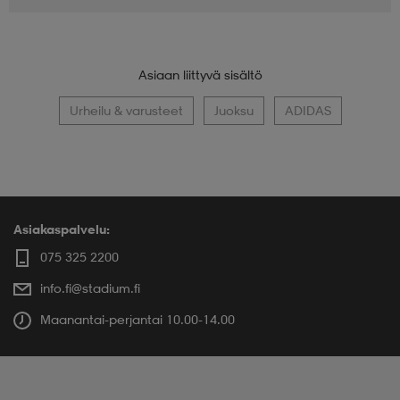
Asiaan liittyvä sisältö
Urheilu & varusteet
Juoksu
ADIDAS
Asiakaspalvelu:
075 325 2200
info.fi@stadium.fi
Maanantai-perjantai 10.00-14.00