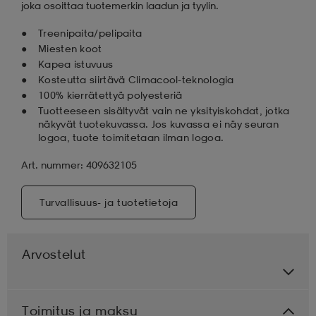
joka osoittaa tuotemerkin laadun ja tyylin.
Treenipaita/pelipaita
Miesten koot
Kapea istuvuus
Kosteutta siirtävä Climacool-teknologia
100% kierrätettyä polyesteriä
Tuotteeseen sisältyvät vain ne yksityiskohdat, jotka
näkyvät tuotekuvassa. Jos kuvassa ei näy seuran
logoa, tuote toimitetaan ilman logoa.
Art. nummer: 409632105
Turvallisuus- ja tuotetietoja
Arvostelut
Toimitus ja maksu