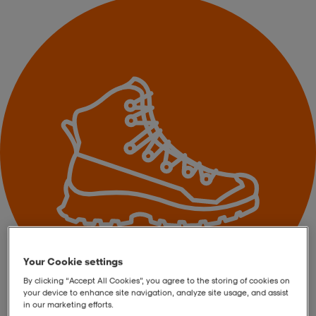
 ja otsapannat
kengät
rrastot
kengät
rit
alit
eet & lapaset
skengät
ihaiset
skengät
tarvikkeet
saappaat
saappaat
eet & lapaset
kengät
rrastot
alit
aatteet
alit
er
kengät
aatteet
kengät
rrastot
Your Cookie settings
By clicking “Accept All Cookies”, you agree to the storing of cookies on
aatteet
ykengät
olasit
ykengät
your device to enhance site navigation, analyze site usage, and assist
in our marketing efforts.