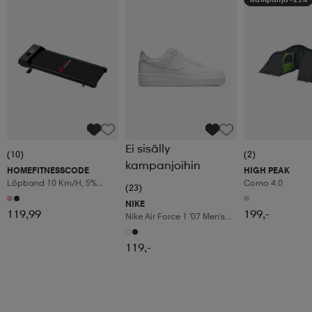
Ei sisälly
(10)
(2)
kampanjoihin
HOMEFITNESSCODE
HIGH PEAK
Löpband 10 Km/h, 5%
Como 4.0
(23)
Manuaalinen Kaltevuus,
NIKE
Led-Display
119,99
199,-
Nike Air Force 1 '07 Men's
Shoes
119,-