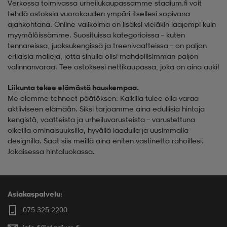
Verkossa toimivassa urheilukaupassamme stadium.fi voit
tehdä ostoksia vuorokauden ympäri itsellesi sopivana
ajankohtana. Online-valikoima on lisäksi vieläkin laajempi kuin
myymälöissämme. Suosituissa kategorioissa – kuten
tennareissa
,
juoksukengissä
ja
treenivaatteissa
– on paljon
erilaisia malleja, jotta sinulla olisi mahdollisimman paljon
valinnanvaraa. Tee ostoksesi nettikaupassa, joka on aina auki!
Liikunta tekee elämästä hauskempaa.
Me olemme tehneet päätöksen. Kaikilla tulee olla varaa
aktiiviseen elämään. Siksi tarjoamme aina edullisia hintoja
kengistä
,
vaatteista
ja urheiluvarusteista – varustettuna
oikeilla ominaisuuksilla, hyvällä laadulla ja uusimmalla
designilla. Saat siis meillä aina eniten vastinetta rahoillesi.
Jokaisessa hintaluokassa.
Asiakaspalvelu:
075 325 2200