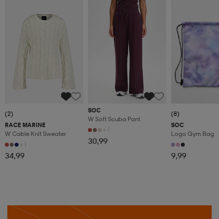
SOC
(2)
(8)
W Soft Scuba Pant
RACE MARINE
SOC
+1
W Cable Knit Sweater
Logo Gym Bag
30,99
+1
34,99
9,99