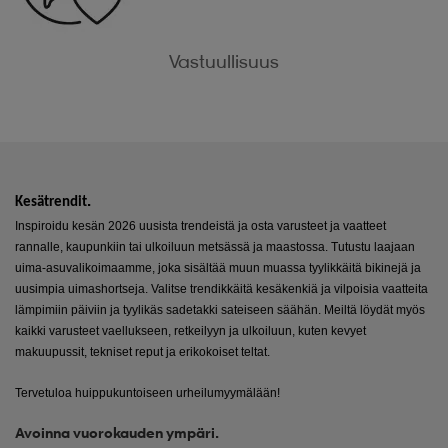
Vastuullisuus
.
Kesätrendit
Inspiroidu kesän 2026 uusista trendeistä ja osta varusteet ja vaatteet
rannalle, kaupunkiin tai ulkoiluun metsässä ja maastossa. Tutustu laajaan
uima-asuvalikoimaamme
, joka sisältää muun muassa tyylikkäitä
bikinejä
ja
uusimpia
uimashortseja
. Valitse trendikkäitä
kesäkenkiä
ja vilpoisia vaatteita
lämpimiin päiviin ja tyylikäs
sadetakki
sateiseen säähän. Meiltä löydät myös
kaikki varusteet vaellukseen, retkeilyyn ja ulkoiluun, kuten kevyet
makuupussit
, tekniset
reput
ja erikokoiset
teltat
.
Tervetuloa huippukuntoiseen urheilumyymälään!
Avoinna vuorokauden ympäri.