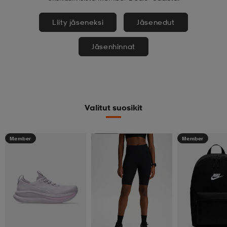
Liity jäseneksi
Jäsenedut
Jäsenhinnat
Valitut suosikit
Member
Member
Member