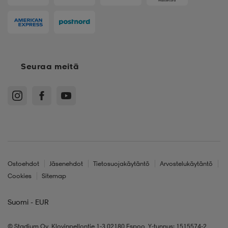
Seuraa meitä
Ostoehdot
Jäsenehdot
Tietosuojakäytäntö
Arvostelukäytäntö
Cookies
Sitemap
Suomi - EUR
© Stadium Oy, Klovinpellontie 1-3 02180 Espoo, Y-tunnus: 1515574-2