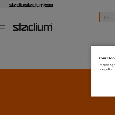
Naiset
M
Your Cook
By clicking 
navigation, 
S