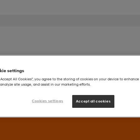
iehet
Lapset
Urheilu
Seurat
Tarjoukset
My
ie settings
“Accept All Cookies”, you agree to the storing of cookies on your device to enhance 
analyze site usage, and assist in our marketing efforts.
Cookies settings
Accept all cookies
uperdeals – Löydä valikoidut suosikit huippuedulliseen hintaan.