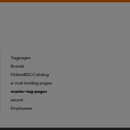
Tagpages
Brands
FinlandB2CCatalog
e-mail landing pages
master-tag-pages
seurat
Employees