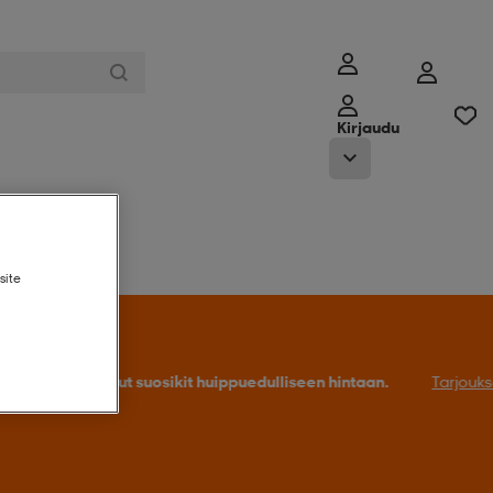
Kirjaudu
ymälämme
site
Tarjoukseen