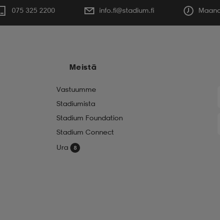
075 325 2200
info.fi@stadium.fi
Maanan
Meistä
Vastuumme
Stadiumista
Stadium Foundation
Stadium Connect
Ura