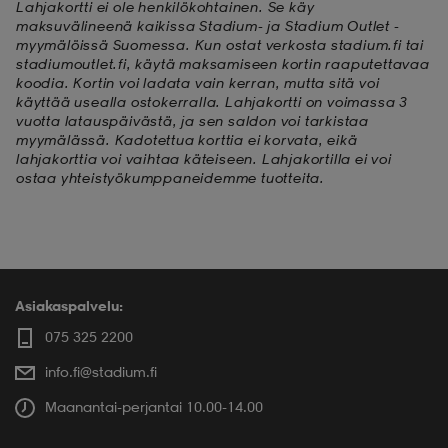
Lahjakortti ei ole henkilökohtainen. Se käy
maksuvälineenä kaikissa Stadium- ja Stadium Outlet -
aatteet
tarvikkeet
set
tarvikkeet
aatteet
myymälöissä Suomessa. Kun ostat verkosta stadium.fi tai
stadiumoutlet.fi, käytä maksamiseen kortin raaputettavaa
koodia. Kortin voi ladata vain kerran, mutta sitä voi
käyttää usealla ostokerralla. Lahjakortti on voimassa 3
olasit
asut
set
vuotta latauspäivästä, ja sen saldon voi tarkistaa
myymälässä. Kadotettua korttia ei korvata, eikä
lahjakorttia voi vaihtaa käteiseen. Lahjakortilla ei voi
ostaa yhteistyökumppaneidemme tuotteita.
set
it
a
asut
huolto
asut
Asiakaspalvelu:
075 325 2200
it
it
info.fi@stadium.fi
Maanantai-perjantai 10.00-14.00
huolto
huolto