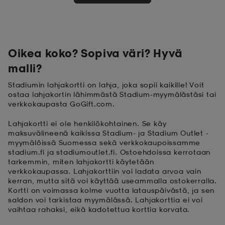
 ja otsapannat
kengät
rrastot
kengät
rit
alit
Oikea koko? Sopiva väri? Hyvä
eet & lapaset
skengät
ihaiset
skengät
tarvikkeet
malli?
Stadiumin lahjakortti on lahja, joka sopii kaikille! Voit
ostaa lahjakortin lähimmästä Stadium-myymälästäsi tai
saappaat
saappaat
eet & lapaset
kengät
verkkokaupasta GoGift.com.
Lahjakortti ei ole henkilökohtainen. Se käy
maksuvälineenä kaikissa Stadium- ja Stadium Outlet -
rrastot
alit
aatteet
alit
er
myymälöissä Suomessa sekä verkkokaupoissamme
stadium.fi ja stadiumoutlet.fi. Ostoehdoissa kerrotaan
tarkemmin, miten lahjakortti käytetään
verkkokaupassa. Lahjakorttiin voi ladata arvoa vain
kengät
aatteet
kengät
rrastot
kerran, mutta sitä voi käyttää useammalla ostokerralla.
Kortti on voimassa kolme vuotta latauspäivästä, ja sen
saldon voi tarkistaa myymälässä. Lahjakorttia ei voi
vaihtaa rahaksi, eikä kadotettua korttia korvata.
aatteet
ykengät
olasit
ykengät