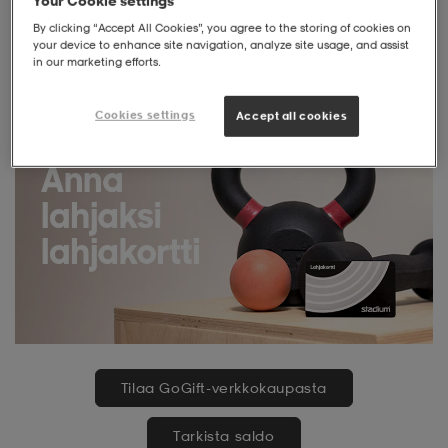
Your Cookie settings
By clicking “Accept All Cookies”, you agree to the storing of cookies on
liivit
ikengät
t & pikeepaidat
ikengät
t
saappaat
your device to enhance site navigation, analyze site usage, and assist
in our marketing efforts.
ingkengät
t
ingkengät
at ja topit
elikengät
Cookies settings
Accept all cookies
dat
engät
engät
t & pikeepaidat
allokengät
t & pikeepaidat
ilykengät
 ja otsapannat
ilykengät
-/Tennis-kengät
t & mekot
andy-/Käsipallo-kengät
eet & lapaset
andy-/Käsipallo-kengät
t & mekot
ikengät
Tilaa GoGift-verkkokaupasta
allokengät
allokengät
engät
Tarkista saldo