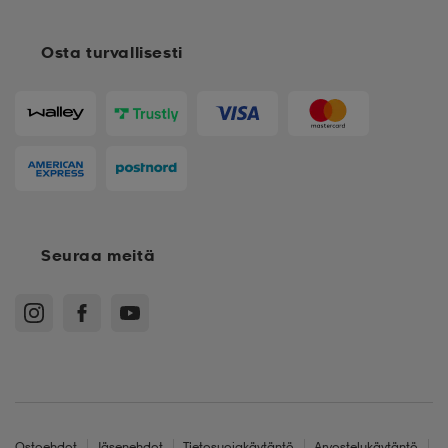
Osta turvallisesti
Seuraa meitä
Ostoehdot
Jäsenehdot
Tietosuojakäytäntö
Arvostelukäytäntö