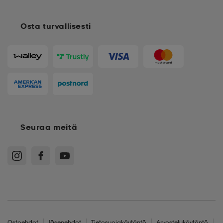
Osta turvallisesti
Seuraa meitä
Ostoehdot
Jäsenehdot
Tietosuojakäytäntö
Arvostelukäytäntö