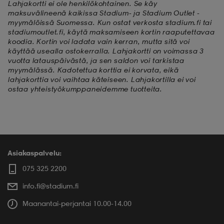
Lahjakortti ei ole henkilökohtainen. Se käy
maksuvälineenä kaikissa Stadium- ja Stadium Outlet -
aatteet
tarvikkeet
set
tarvikkeet
aatteet
myymälöissä Suomessa. Kun ostat verkosta stadium.fi tai
stadiumoutlet.fi, käytä maksamiseen kortin raaputettavaa
koodia. Kortin voi ladata vain kerran, mutta sitä voi
käyttää usealla ostokerralla. Lahjakortti on voimassa 3
olasit
asut
set
vuotta latauspäivästä, ja sen saldon voi tarkistaa
myymälässä. Kadotettua korttia ei korvata, eikä
lahjakorttia voi vaihtaa käteiseen. Lahjakortilla ei voi
ostaa yhteistyökumppaneidemme tuotteita.
set
it
a
asut
huolto
asut
Asiakaspalvelu:
075 325 2200
it
it
info.fi@stadium.fi
Maanantai-perjantai 10.00-14.00
huolto
huolto