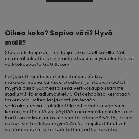
 ja otsapannat
kengät
rrastot
kengät
rit
alit
Oikea koko? Sopiva väri? Hyvä
eet & lapaset
skengät
ihaiset
skengät
tarvikkeet
malli?
Stadiumin lahjakortti on lahja, joka sopii kaikille! Voit
ostaa lahjakortin lähimmästä Stadium-myymälästäsi tai
saappaat
saappaat
eet & lapaset
kengät
verkkokaupasta GoGift.com.
Lahjakortti ei ole henkilökohtainen. Se käy
maksuvälineenä kaikissa Stadium- ja Stadium Outlet -
rrastot
alit
aatteet
alit
er
myymälöissä Suomessa sekä verkkokaupoissamme
stadium.fi ja stadiumoutlet.fi. Ostoehdoissa kerrotaan
tarkemmin, miten lahjakortti käytetään
verkkokaupassa. Lahjakorttiin voi ladata arvoa vain
kengät
aatteet
kengät
rrastot
kerran, mutta sitä voi käyttää useammalla ostokerralla.
Kortti on voimassa kolme vuotta latauspäivästä, ja sen
saldon voi tarkistaa myymälässä. Lahjakorttia ei voi
vaihtaa rahaksi, eikä kadotettua korttia korvata.
aatteet
ykengät
olasit
ykengät