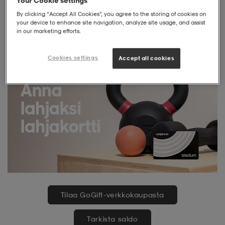
Your Cookie settings
By clicking “Accept All Cookies”, you agree to the storing of cookies on
liivit
ikengät
t & pikeepaidat
ikengät
t
saappaat
your device to enhance site navigation, analyze site usage, and assist
in our marketing efforts.
ingkengät
t
ingkengät
at ja topit
elikengät
Cookies settings
Accept all cookies
dat
engät
engät
t & pikeepaidat
allokengät
t & pikeepaidat
ilykengät
 ja otsapannat
ilykengät
-/Tennis-kengät
t & mekot
andy-/Käsipallo-kengät
eet & lapaset
andy-/Käsipallo-kengät
t & mekot
ikengät
Tilaa GoGift-verkkokaupasta
allokengät
allokengät
engät
Tarkista saldo