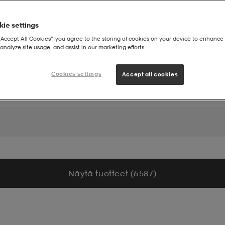
ie settings
“Accept All Cookies”, you agree to the storing of cookies on your device to enhance 
analyze site usage, and assist in our marketing efforts.
Cookies settings
Accept all cookies
Näytä tuotteet (6 587)