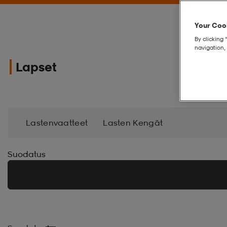
Your Cook
By clicking 
navigation, 
Lapset
Lastenvaatteet
Lasten Kengät
Suodatus