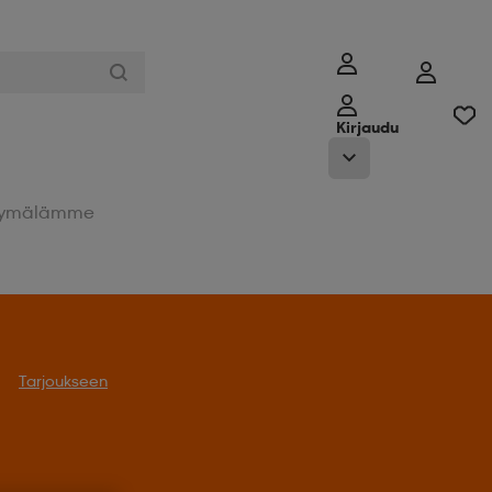
Kirjaudu
ymälämme
Tarjoukseen