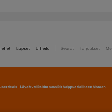
iehet
Lapset
Urheilu
Seurat
Tarjoukset
My
uperdeals – Löydä valikoidut suosikit huippuedulliseen hintaan.