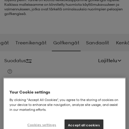
Kaikissa malleissamme on kiinnitetty huomiota käyttömukavuuteen ja
vaimennukseen, jotka ovat tärkeitä ominaisuuksia nuorimpien pelaajien
liivit
ikengät
t & pikeepaidat
ikengät
t
saappaat
golfkengissä.
ingkengät
t
ingkengät
at ja topit
elikengät
ngät
Treenikengät
Golfkengät
Sandaalit
Kenkä
dat
engät
engät
t & pikeepaidat
allokengät
Suodatus
Lajittelu
t & pikeepaidat
ilykengät
 ja otsapannat
ilykengät
-/Tennis-kengät
Your Cookie settings
t & mekot
andy-/Käsipallo-kengät
eet & lapaset
andy-/Käsipallo-kengät
t & mekot
ikengät
By clicking “Accept All Cookies”, you agree to the storing of cookies on
your device to enhance site navigation, analyze site usage, and assist
in our marketing efforts.
allokengät
allokengät
engät
Cookies settings
Accept all cookies