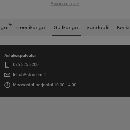
Sivun alkuun
ngät
Treenikengät
Golfkengät
Sandaalit
Kenkä
Asiakaspalvelu:
075 325 2200
info.fi@stadium.fi
Maanantai-perjantai 10.00-14.00