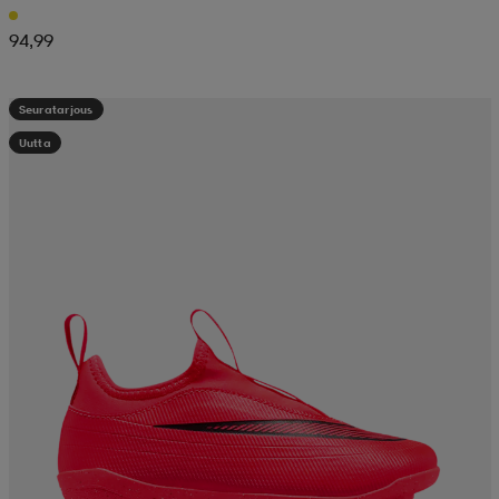
94,99
Seuratarjous
Uutta