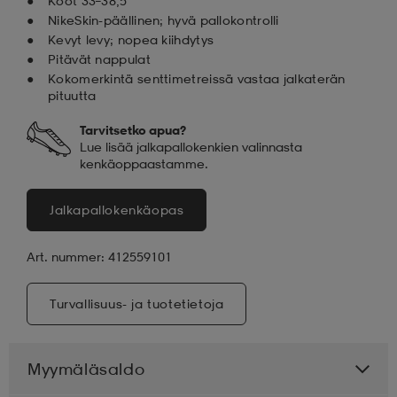
Koot 33–38,5
NikeSkin-päällinen; hyvä pallokontrolli
Kevyt levy; nopea kiihdytys
Pitävät nappulat
Kokomerkintä senttimetreissä vastaa jalkaterän
pituutta
Tarvitsetko apua?
Lue lisää jalkapallokenkien valinnasta
kenkäoppaastamme.
Jalkapallokenkäopas
Art. nummer: 412559101
Turvallisuus- ja tuotetietoja
Myymäläsaldo