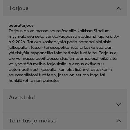
Tarjous
Seuratarjous
Tarjous on voimassa seurajäsenille kaikissa Stadium-
myymälöissä sekä verkkokaupassa stadium.fi ajalla 6.8.–
6.9.2026. Tarjous koskee yhtä paria normaalihintaisia
jalkapallo-, futsal- tai sisäpelikenkiä. Ei koske suoraan
yhteistyökumppaneilta toimitettavia tuotteita. Tarjous ei
ole voimassa osoitteessa stadiumteamsales.fi eikä sitä
voi yhdistää muihin tarjouksiin. Alennus aktivoituu
automaattisesti kassalla, kun olet lisännyt ostoskoriin
seuramallistosi tuotteen, jossa on seuran logo tai
henkilökohtainen painatus.
Arvostelut
Toimitus ja maksu