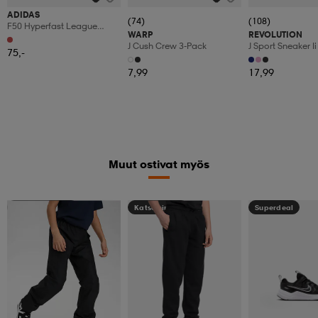
ADIDAS
(74)
(108)
F50 Hyperfast League
WARP
REVOLUTION
Fg/mg Jr
J Cush Crew 3-Pack
J Sport Sneaker Ii
75,-
7,99
17,99
Muut ostivat myös
Kampanja -25%
Katso hintaa
Superdeal