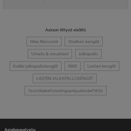
Asiaan liittyvä sisältö
Nike Mercurial
Stadium kengät
Urheilu & varusteet
Jalkapallo
Kaikki jalkapallokengät
NIKE
Lasten kengät
LASTEN JALKAPALLOKENGÄT
TeamSalesForeningserbjudandeFW26
Asiakaspalvelu: