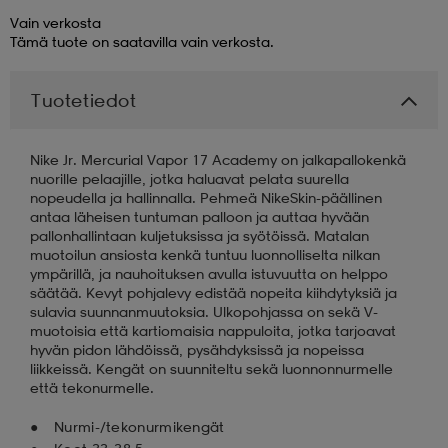
Vain verkosta
Tämä tuote on saatavilla vain verkosta.
aatteet
tarvikkeet
set
tarvikkeet
aatteet
Tuotetiedot
olasit
asut
set
Nike Jr. Mercurial Vapor 17 Academy on jalkapallokenkä
nuorille pelaajille, jotka haluavat pelata suurella
set
it
a
nopeudella ja hallinnalla. Pehmeä NikeSkin-päällinen
antaa läheisen tuntuman palloon ja auttaa hyvään
pallonhallintaan kuljetuksissa ja syötöissä. Matalan
muotoilun ansiosta kenkä tuntuu luonnolliselta nilkan
asut
huolto
asut
ympärillä, ja nauhoituksen avulla istuvuutta on helppo
säätää. Kevyt pohjalevy edistää nopeita kiihdytyksiä ja
sulavia suunnanmuutoksia. Ulkopohjassa on sekä V-
muotoisia että kartiomaisia nappuloita, jotka tarjoavat
it
it
hyvän pidon lähdöissä, pysähdyksissä ja nopeissa
liikkeissä. Kengät on suunniteltu sekä luonnonnurmelle
että tekonurmelle.
huolto
huolto
Nurmi-/tekonurmikengät