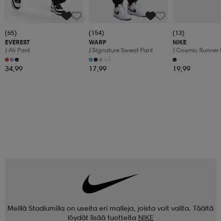
(65)
(154)
(13)
EVEREST
WARP
NIKE
J Alr Pant
J Signature Sweat Pant
J Cosmic Runner 
+1
34,99
17,99
19,99
Meillä Stadiumilla on useita eri malleja, joista voit valita. Täältä
löydät lisää tuotteita
NIKE