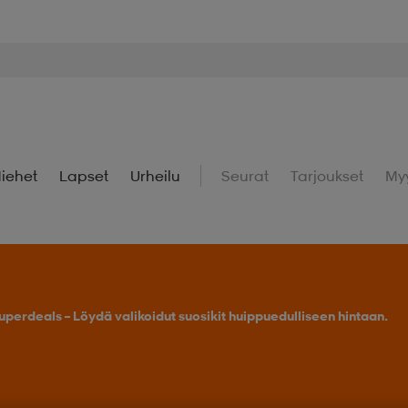
iehet
Lapset
Urheilu
Seurat
Tarjoukset
My
uperdeals – Löydä valikoidut suosikit huippuedulliseen hintaan.