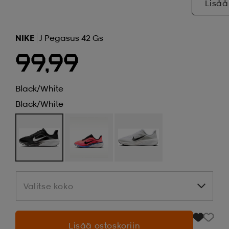
Lisää
NIKE
J Pegasus 42 Gs
99,99
Black/white
Black/white
Valitse koko
Valitse koko
Lisää ostoskoriin