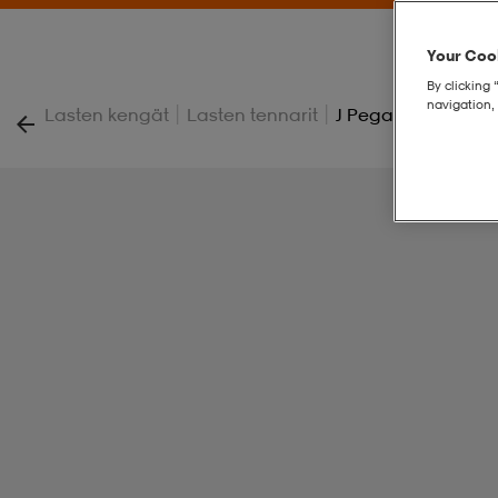
Your Cook
By clicking 
navigation, 
|
|
Lasten kengät
Lasten tennarit
J Pegasus 42 Gs