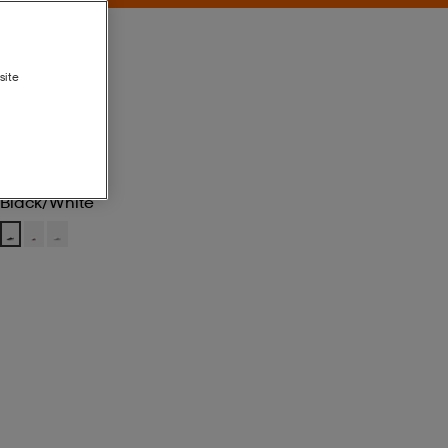
site
Black/white
Black/white