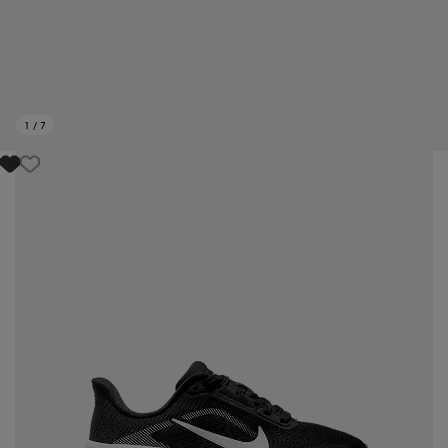
1
/
7