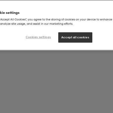
ie settings
“Accept All Cookies”, you agree to the storing of cookies on your device to enhance 
analyze site usage, and assist in our marketing efforts.
Cookies settings
Accept all cookies