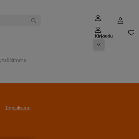
Kirjaudu
ymälämme
Tarjoukseen