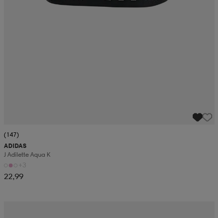
(147)
ADIDAS
J Adilette Aqua K
+3
22,99