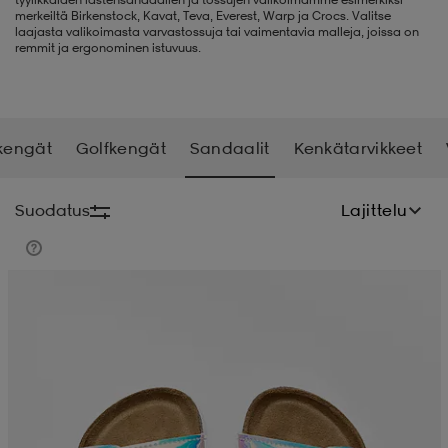
merkeiltä Birkenstock, Kavat, Teva, Everest, Warp ja Crocs. Valitse
laajasta valikoimasta varvastossuja tai vaimentavia malleja, joissa on
liivit
ikengät
t & pikeepaidat
ikengät
t
saappaat
remmit ja ergonominen istuvuus.
ingkengät
t
ingkengät
at ja topit
elikengät
kengät
Golfkengät
Sandaalit
Kenkätarvikkeet
dat
engät
engät
t & pikeepaidat
allokengät
Suodatus
Lajittelu
t & pikeepaidat
ilykengät
 ja otsapannat
ilykengät
-/Tennis-kengät
t & mekot
andy-/Käsipallo-kengät
eet & lapaset
andy-/Käsipallo-kengät
t & mekot
ikengät
allokengät
allokengät
engät