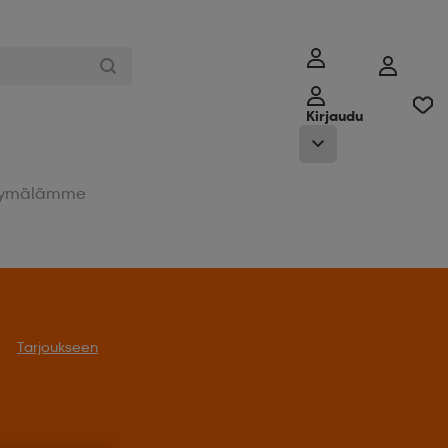
Kirjaudu
ymälämme
Tarjoukseen