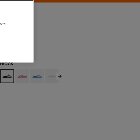
site
Black
Black