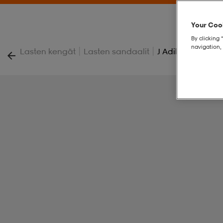
Your Cook
By clicking 
navigation, 
|
|
Lasten kengät
Lasten sandaalit
J Adilette Aqua K