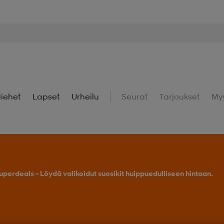
iehet
Lapset
Urheilu
Seurat
Tarjoukset
My
uperdeals – Löydä valikoidut suosikit huippuedulliseen hintaan.