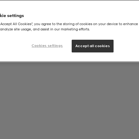
ie settings
“Accept All Cookies”, you agree to the storing of cookies on your device to enhance 
analyze site usage, and assist in our marketing efforts.
Cookies settings
Accept all cookies