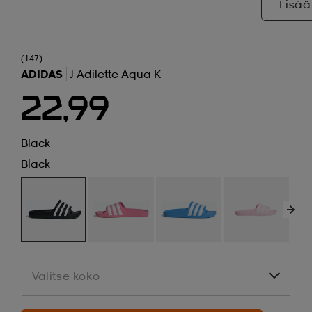
Lisää
(147)
ADIDAS
J Adilette Aqua K
22,99
Black
Black
Valitse koko
Valitse koko