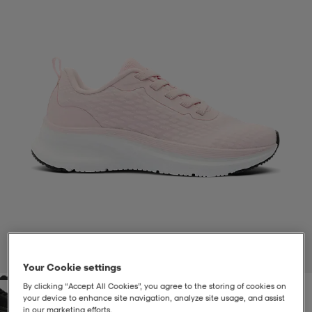
liivit
ikengät
t & pikeepaidat
ikengät
t
saappaat
ingkengät
t
ingkengät
at ja topit
elikengät
dat
engät
engät
t & pikeepaidat
allokengät
t & pikeepaidat
ilykengät
 ja otsapannat
ilykengät
-/Tennis-kengät
t & mekot
andy-/Käsipallo-kengät
eet & lapaset
andy-/Käsipallo-kengät
t & mekot
ikengät
1
/
5
Your Cookie settings
By clicking “Accept All Cookies”, you agree to the storing of cookies on
allokengät
allokengät
engät
your device to enhance site navigation, analyze site usage, and assist
in our marketing efforts.