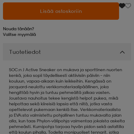
Lisää ostoskoriin
aatteet
tarvikkeet
set
tarvikkeet
aatteet
Nouda tänään?
Valitse
myymälä
olasit
asut
set
Tuotetiedot
set
it
a
SOC:n J Active Sneaker on mukava ja sporttinen nuorten
kenkä, joka sopii täydellisesti aktiivisiin päiviin – niin
asut
huolto
asut
kouluun, vapaa-aikaan kuin leikkeihin. Kengässä on
jacquard-neulottu verkkomateriaalipäällinen, joka
hengittää hyvin ja tuntuu pehmeältä jalkaa vasten.
Joustava nauhoitus tekee kengistä helpot pukea, mikä
it
it
helpottaa sekä kiireisiä lapsia että niitä, jotka vasta
opettelevat pukemaan kenkiä itse. Verkkomateriaalista
ja EVA:sta valmistettu pohjallinen tuntuu mukavalta jalan
alla, kun taas Phylon-välipohja vaimentaa jokaista askelta
huolto
huolto
pehmeästi. Kumipohja tarjoaa hyvän pidon sekä asfaltilla
että koulun pihalla. Todella monipuoliset tennarit, jotka