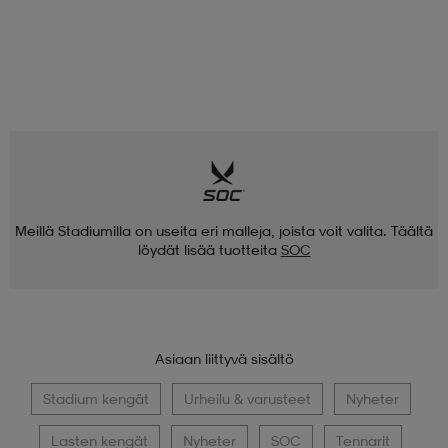
Meillä Stadiumilla on useita eri malleja, joista voit valita. Täältä
löydät lisää tuotteita
SOC
Asiaan liittyvä sisältö
Stadium kengät
Urheilu & varusteet
Nyheter
Lasten kengät
Nyheter
SOC
Tennarit