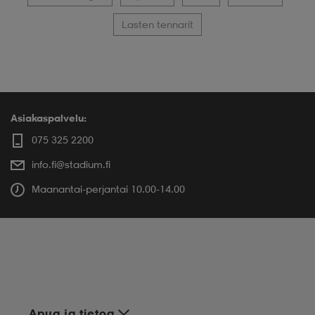
Lasten tennarit
Asiakaspalvelu:
075 325 2200
info.fi@stadium.fi
Maanantai-perjantai 10.00-14.00
Apua ja tietoa