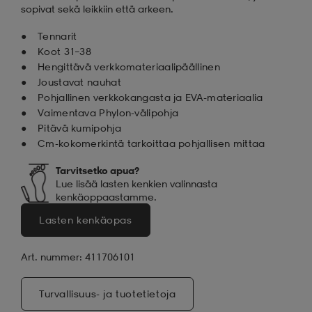
sopivat sekä leikkiin että arkeen.
Tennarit
Koot 31–38
Hengittävä verkkomateriaalipäällinen
Joustavat nauhat
Pohjallinen verkkokangasta ja EVA-materiaalia
Vaimentava Phylon-välipohja
Pitävä kumipohja
Cm-kokomerkintä tarkoittaa pohjallisen mittaa
Tarvitsetko apua
?
Lue lisää lasten kenkien valinnasta
kenkäoppaastamme.
Lasten kenkäopas
Art. nummer: 411706101
Turvallisuus- ja tuotetietoja