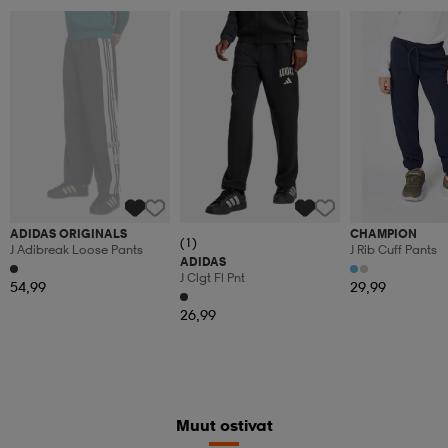
ADIDAS ORIGINALS
CHAMPION
(1)
J Adibreak Loose Pants
J Rib Cuff Pants
ADIDAS
J Clgt Fl Pnt
54,99
29,99
26,99
Muut ostivat