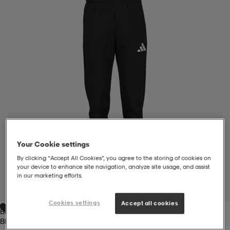
liivit
ikengät
t & pikeepaidat
ikengät
t
saappaat
ingkengät
t
ingkengät
at ja topit
elikengät
dat
engät
engät
t & pikeepaidat
allokengät
t & pikeepaidat
ilykengät
 ja otsapannat
ilykengät
-/Tennis-kengät
Your Cookie settings
By clicking “Accept All Cookies”, you agree to the storing of cookies on
your device to enhance site navigation, analyze site usage, and assist
t & mekot
andy-/Käsipallo-kengät
eet & lapaset
andy-/Käsipallo-kengät
t & mekot
ikengät
in our marketing efforts.
1
/
4
Cookies settings
Accept all cookies
Black/white
allokengät
allokengät
engät
Black/white