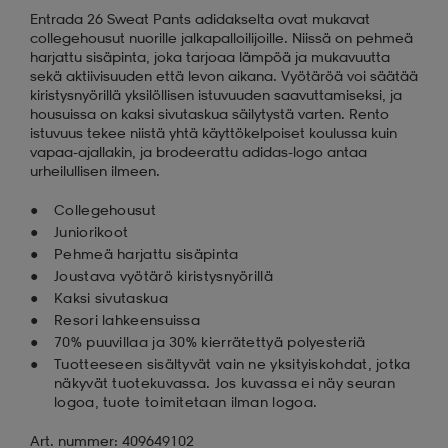
Entrada 26 Sweat Pants adidakselta ovat mukavat
collegehousut nuorille jalkapalloilijoille. Niissä on pehmeä
aatteet
tarvikkeet
set
tarvikkeet
aatteet
harjattu sisäpinta, joka tarjoaa lämpöä ja mukavuutta
sekä aktiivisuuden että levon aikana. Vyötäröä voi säätää
kiristysnyörillä yksilöllisen istuvuuden saavuttamiseksi, ja
housuissa on kaksi sivutaskua säilytystä varten. Rento
olasit
asut
set
istuvuus tekee niistä yhtä käyttökelpoiset koulussa kuin
vapaa-ajallakin, ja brodeerattu adidas-logo antaa
urheilullisen ilmeen.
set
it
a
Collegehousut
Juniorikoot
Pehmeä harjattu sisäpinta
asut
huolto
asut
Joustava vyötärö kiristysnyörillä
Kaksi sivutaskua
Resori lahkeensuissa
70% puuvillaa ja 30% kierrätettyä polyesteriä
it
it
Tuotteeseen sisältyvät vain ne yksityiskohdat, jotka
näkyvät tuotekuvassa. Jos kuvassa ei näy seuran
logoa, tuote toimitetaan ilman logoa.
huolto
huolto
Art. nummer: 409649102