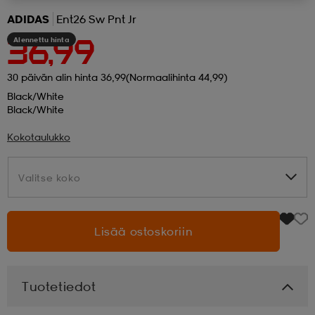
ADIDAS
Ent26 Sw Pnt Jr
 ja otsapannat
kengät
rrastot
kengät
rit
alit
Alennettu hinta
36,99
30 päivän alin hinta 36,99
(Normaalihinta 44,99)
eet & lapaset
skengät
ihaiset
skengät
tarvikkeet
Black/white
Black/white
saappaat
saappaat
eet & lapaset
kengät
Kokotaulukko
Valitse koko
Valitse koko
rrastot
alit
aatteet
alit
er
Lisää ostoskoriin
kengät
aatteet
kengät
rrastot
Tuotetiedot
aatteet
ykengät
olasit
ykengät