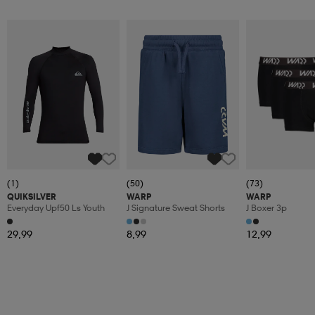
(1)
(50)
(73)
QUIKSILVER
WARP
WARP
Everyday Upf50 Ls Youth
J Signature Sweat Shorts
J Boxer 3p
29,99
8,99
12,99