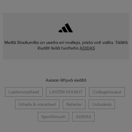
Meillä Stadiumilla on useita eri malleja, joista voit valita. Täältä
löydät lisää tuotteita
ADIDAS
Asiaan liittyvä sisältö
Lastenvaatteet
LASTEN HOUSUT
Collegehousut
Urheilu & varusteet
Nyheter
Uutuuksia
Sporttimuoti
ADIDAS