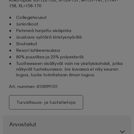
158, XL=158-170
aatteet
tarvikkeet
set
tarvikkeet
aatteet
Collegehousut
Juniorikoot
Pehmeä harjattu sisäpinta
olasit
asut
set
Joustava vyötärö kiristysnyörillä
Sivutaskut
Resori lahkeensuissa
80% puuvillaa ja 20% polyesteriä
set
it
a
Tuotteeseen sisältyvät vain ne yksityiskohdat, jotka
näkyvät tuotekuvassa. Jos kuvassa ei näy seuran
logoa, tuote toimitetaan ilman logoa.
asut
huolto
asut
Art. nummer: 410099101
Turvallisuus- ja tuotetietoja
it
it
Arvostelut
huolto
huolto