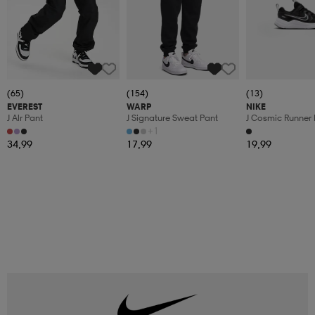
(65)
(154)
(13)
EVEREST
WARP
NIKE
J Alr Pant
J Signature Sweat Pant
J Cosmic Runner 
+1
34,99
17,99
19,99