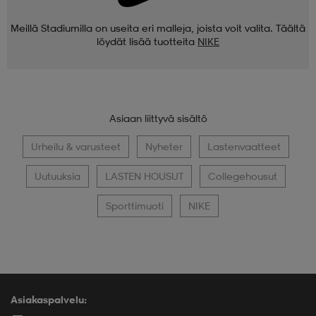
Meillä Stadiumilla on useita eri malleja, joista voit valita. Täältä
löydät lisää tuotteita
NIKE
Asiaan liittyvä sisältö
Urheilu & varusteet
Nyheter
Lastenvaatteet
Uutuuksia
LASTEN HOUSUT
Collegehousut
Sporttimuoti
NIKE
Asiakaspalvelu: