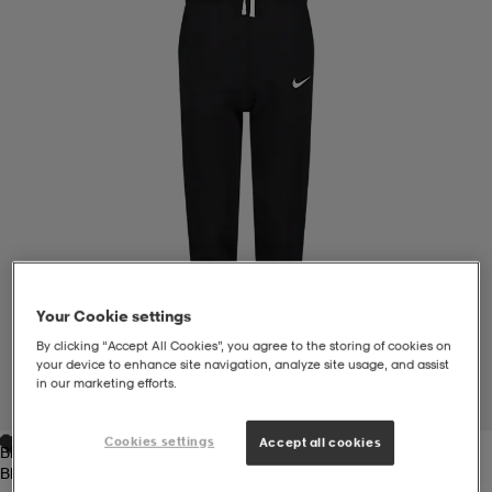
liivit
ikengät
t & pikeepaidat
ikengät
t
saappaat
ingkengät
t
ingkengät
at ja topit
elikengät
dat
engät
engät
t & pikeepaidat
allokengät
t & pikeepaidat
ilykengät
 ja otsapannat
ilykengät
-/Tennis-kengät
Your Cookie settings
By clicking “Accept All Cookies”, you agree to the storing of cookies on
your device to enhance site navigation, analyze site usage, and assist
t & mekot
andy-/Käsipallo-kengät
eet & lapaset
andy-/Käsipallo-kengät
t & mekot
ikengät
in our marketing efforts.
1
/
4
Cookies settings
Accept all cookies
Black
allokengät
allokengät
engät
Black