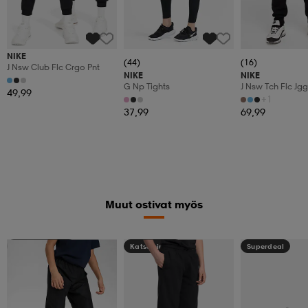
NIKE
(44)
(16)
J Nsw Club Flc Crgo Pnt
NIKE
NIKE
G Np Tights
J Nsw Tch Flc Jgg
49,99
+1
37,99
69,99
Muut ostivat myös
Kampanja -25%
Katso hintaa
Superdeal