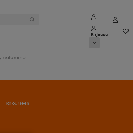
Kirjaudu
ymälämme
Tarjoukseen