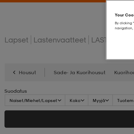
Your Cook
By clicking 
navigation, 
Lapset
Lastenvaatteet
LASTEN HO
Housut
Sade- Ja Kuorihousut
Kuoriho
Laskettelu- Ja Lumilautahousut
Verrettelyhous
Suodatus
Naiset/Miehet/Lapset
Koko
Myyjä
Tuoteme