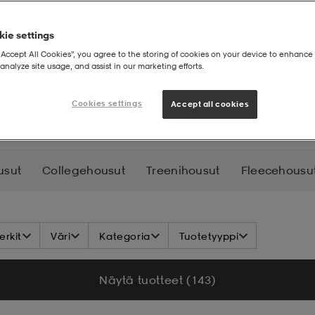
ie settings
“Accept All Cookies”, you agree to the storing of cookies on your device to enhance 
analyze site usage, and assist in our marketing efforts.
USUT
Laskettelu- ja lumilautahousut
Cookies settings
Accept all cookies
usut
Collegehousut
Treenihousut
Fleecehousu
ut
rkit
Väri
Kategoria
Tuotetyyppi
Näytä tuotteet (143)