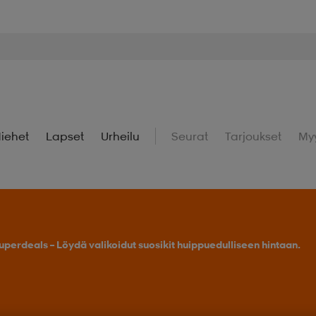
iehet
Lapset
Urheilu
Seurat
Tarjoukset
My
uperdeals – Löydä valikoidut suosikit huippuedulliseen hintaan.