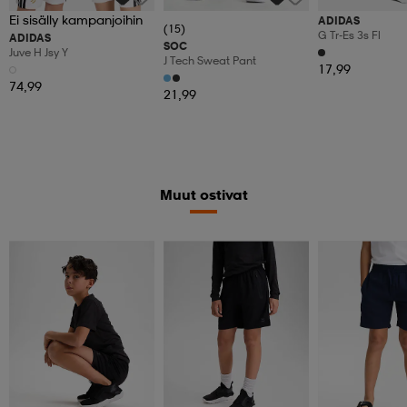
Ei sisälly kampanjoihin
ADIDAS
(15)
G Tr-Es 3s Fl
ADIDAS
SOC
Juve H Jsy Y
J Tech Sweat Pant
17,99
74,99
21,99
Muut ostivat