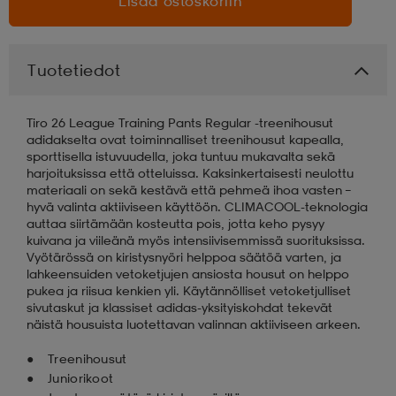
Lisää ostoskoriin
Tuotetiedot
Tiro 26 League Training Pants Regular -treenihousut
adidakselta ovat toiminnalliset treenihousut kapealla,
sporttisella istuvuudella, joka tuntuu mukavalta sekä
harjoituksissa että otteluissa. Kaksinkertaisesti neulottu
materiaali on sekä kestävä että pehmeä ihoa vasten –
hyvä valinta aktiiviseen käyttöön. CLIMACOOL-teknologia
auttaa siirtämään kosteutta pois, jotta keho pysyy
kuivana ja viileänä myös intensiivisemmissä suorituksissa.
Vyötärössä on kiristysnyöri helppoa säätöä varten, ja
lahkeensuiden vetoketjujen ansiosta housut on helppo
pukea ja riisua kenkien yli. Käytännölliset vetoketjulliset
sivutaskut ja klassiset adidas-yksityiskohdat tekevät
näistä housuista luotettavan valinnan aktiiviseen arkeen.
Treenihousut
Juniorikoot