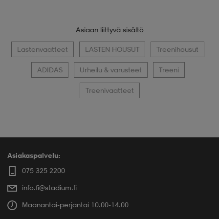
Asiaan liittyvä sisältö
Lastenvaatteet
LASTEN HOUSUT
Treenihousut
ADIDAS
Urheilu & varusteet
Treeni
Treenivaatteet
Asiakaspalvelu:
075 325 2200
info.fi@stadium.fi
Maanantai-perjantai 10.00-14.00