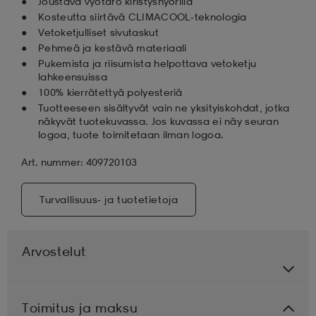
Joustava vyötärö kiristysnyörillä
Kosteutta siirtävä CLIMACOOL-teknologia
Vetoketjulliset sivutaskut
Pehmeä ja kestävä materiaali
Pukemista ja riisumista helpottava vetoketju
lahkeensuissa
100% kierrätettyä polyesteriä
Tuotteeseen sisältyvät vain ne yksityiskohdat, jotka
näkyvät tuotekuvassa. Jos kuvassa ei näy seuran
logoa, tuote toimitetaan ilman logoa.
Art. nummer: 409720103
Turvallisuus- ja tuotetietoja
Arvostelut
Toimitus ja maksu