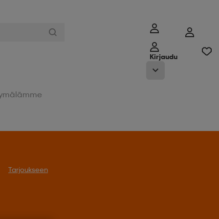
Kirjaudu
ymälämme
Tarjoukseen