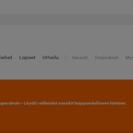
iehet
Lapset
Urheilu
Seurat
Tarjoukset
My
uperdeals – Löydä valikoidut suosikit huippuedulliseen hintaan.