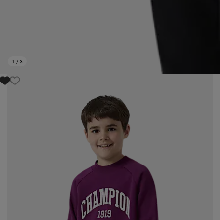
1
/
3