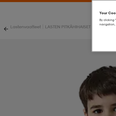
Your Cook
By clicking 
navigation, 
|
|
Lastenvaatteet
LASTEN PITKÄHIHAISET
Collegepai