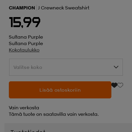
CHAMPION
J Crewneck Sweatshirt
15,99
Sultana Purple
Sultana Purple
Kokotaulukko
Valitse koko
Valitse koko
Lisää ostoskoriin
Vain verkosta
Tämä tuote on saatavilla vain verkosta.