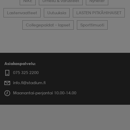
NIKE
Urheilu & varusteet
Nyheter
Lastenvaatteet
Uutuuksia
LASTEN PITKÄHIHAISET
Collegepaidat – lapset
Sporttimuoti
Asiakaspalvelu:
075 325 2200
info.fi@stadium.fi
Maanantai-perjantai 10.00-14.00