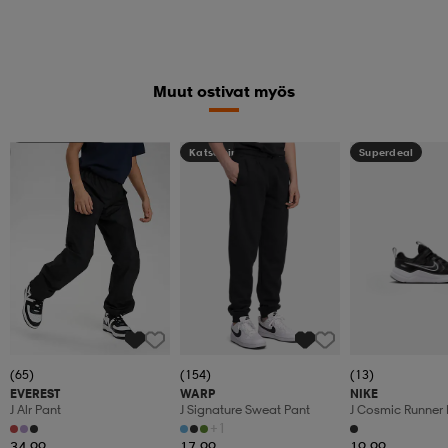
Muut ostivat myös
Kampanja -25%
Katso hintaa
Superdeal
(65)
(154)
(13)
EVEREST
WARP
NIKE
J Alr Pant
J Signature Sweat Pant
J Cosmic Runner 
+1
34,99
17,99
19,99