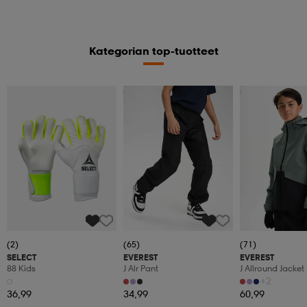
Kategorian top-tuotteet
Kampanja -25%
Kampanja -25%
(2)
(65)
(71)
SELECT
EVEREST
EVEREST
88 Kids
J Alr Pant
J Allround Jacket
+2
36,99
34,99
60,99