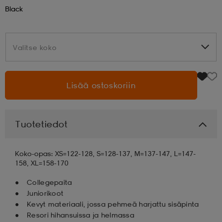
Black
aatteet
tarvikkeet
set
tarvikkeet
aatteet
Valitse koko
Valitse koko
olasit
asut
set
Lisää ostoskoriin
set
it
a
Tuotetiedot
asut
huolto
asut
Koko-opas: XS=122-128, S=128-137, M=137-147, L=147-
158, XL=158-170
it
it
Collegepaita
Juniorikoot
Kevyt materiaali, jossa pehmeä harjattu sisäpinta
huolto
huolto
Resori hihansuissa ja helmassa