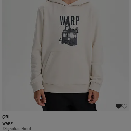
(25)
WARP
J Signature Hood