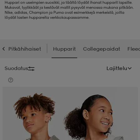
Huppari on useimpien suosikki, ja täältä löydät ihanat hupparit lapsille.
Mukavat, tyylikkäät ja kestävät mallit pysyvät menossa mukana pitkään.
liivit
ikengät
t & pikeepaidat
ikengät
t
saappaat
Nike, adidas, Champion ja Puma ovat esimerkkejä merkeistä, joilta
löydät lasten huppareita verkkokaupassamme.
ingkengät
t
ingkengät
at ja topit
elikengät
Pitkähihaiset
Hupparit
Collegepaidat
Flee
dat
engät
engät
t & pikeepaidat
allokengät
Suodatus
Lajittelu
t & pikeepaidat
ilykengät
 ja otsapannat
ilykengät
-/Tennis-kengät
Member
t & mekot
andy-/Käsipallo-kengät
eet & lapaset
andy-/Käsipallo-kengät
t & mekot
ikengät
allokengät
allokengät
engät