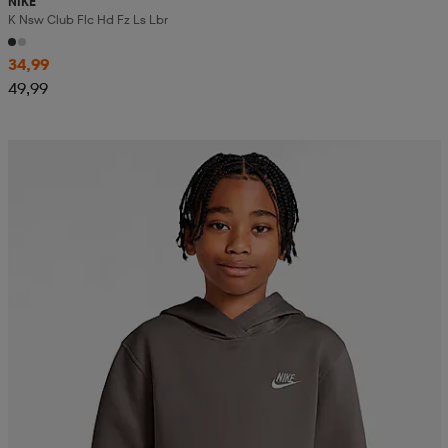
NIKE
K Nsw Club Flc Hd Fz Ls Lbr
aatteet
tarvikkeet
set
tarvikkeet
aatteet
34,99
49,99
olasit
asut
set
set
it
a
asut
huolto
asut
it
it
huolto
huolto