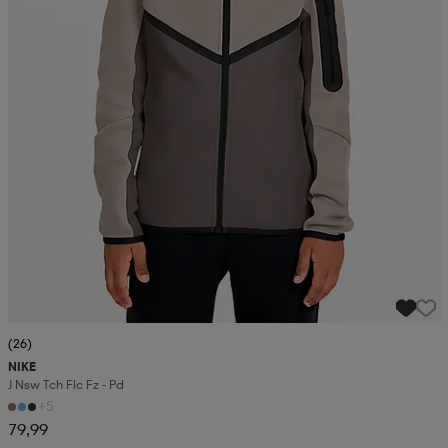
(26)
NIKE
J Nsw Tch Flc Fz - Pd
+5
79,99