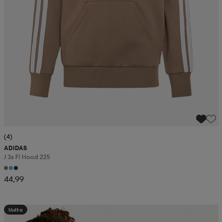
(4)
ADIDAS
J 3s Fl Hood 225
44,99
Uutta