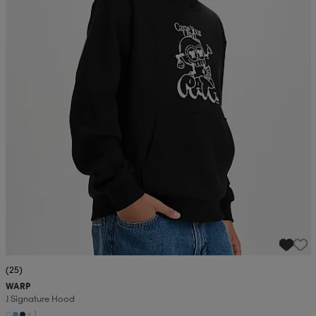
(25)
WARP
J Signature Hood
+1