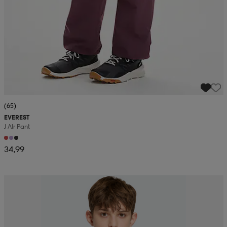
(65)
EVEREST
J Alr Pant
34,99