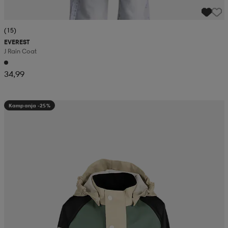
(15)
EVEREST
J Rain Coat
34,99
Kampanja -25%