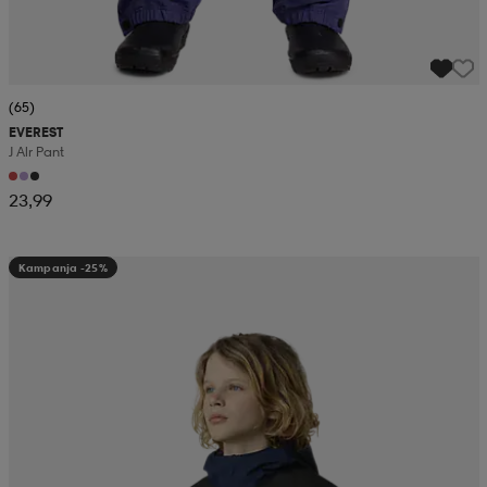
(65)
EVEREST
J Alr Pant
23,99
Kampanja -25%