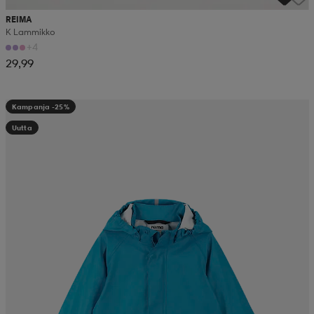
REIMA
K Lammikko
+4
29,99
Kampanja -25%
Uutta