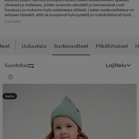
väreissä ja malleissa, joiden ansiosta ulkoleikit ja harrastukset ovat
hauskoja ja mukavia myös sateisessa säässä. Lasten sadevaatteissa on
liivit
ikengät
t & pikeepaidat
ikengät
t
saappaat
erityisen tärkeää, että ne suojaavat kylmyydeltä ja mahdollistavat hyvän
liikkumavapauden. Meiltä löydätkin sadevaatteita laatumerkeiltä, kuten
Lue lisää
Didriksons, Reima, Tretorn, Helly Hansen ja Everest. Verkkokaupasta
stadium.fi löydät
sadevaatteet
myös naisille ja miehille.
ingkengät
t
ingkengät
at ja topit
elikengät
teet
Uutuuksia
Sadevaatteet
Pitkähihaiset
H
dat
engät
engät
t & pikeepaidat
allokengät
Suodatus
Lajittelu
t & pikeepaidat
ilykengät
 ja otsapannat
ilykengät
-/Tennis-kengät
Kampanja -25%
Uutta
t & mekot
andy-/Käsipallo-kengät
eet & lapaset
andy-/Käsipallo-kengät
t & mekot
ikengät
allokengät
allokengät
engät