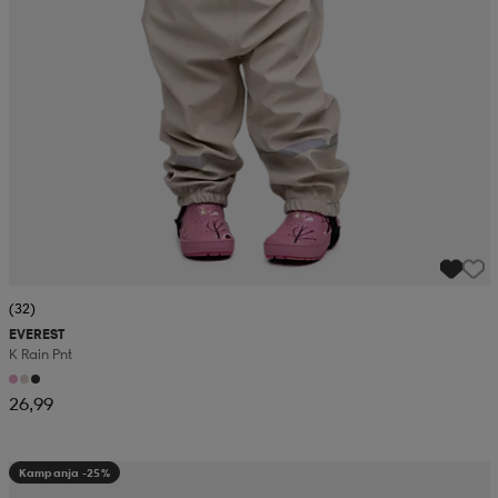
(32)
EVEREST
K Rain Pnt
26,99
Kampanja -25%