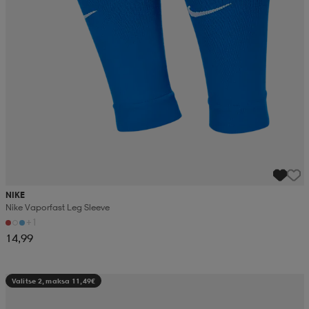
NIKE
Nike Vaporfast Leg Sleeve
+1
14,99
Valitse 2, maksa 11,49€