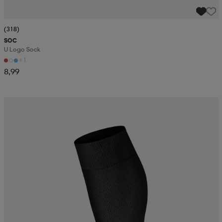
(318)
SOC
U Logo Sock
+1
8,99