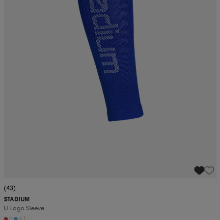
(43)
STADIUM
U Logo Sleeve
+1