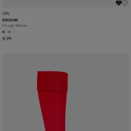
(35)
STADIUM
U Logo Sleeve
+1
8,99