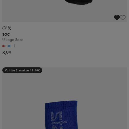
(318)
SOC
U Logo Sock
+1
8,99
Valitse 2, maksa 11,49€