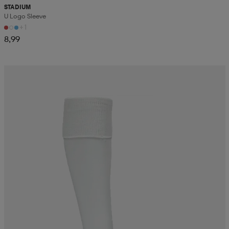
STADIUM
U Logo Sleeve
+1
8,99