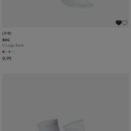
(318)
SOC
U Logo Sock
+1
8,99