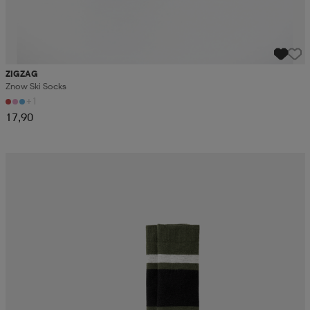
ZIGZAG
Znow Ski Socks
+1
17,90