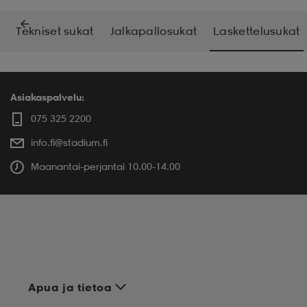
Tekniset sukat
Jalkapallosukat
Laskettelusukat
Asiakaspalvelu:
075 325 2200
info.fi@stadium.fi
Maanantai-perjantai 10.00-14.00
Apua ja tietoa