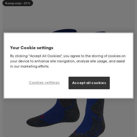
Kampanja -25%
aatteet
tarvikkeet
set
tarvikkeet
aatteet
olasit
asut
set
Your Cookie settings
By clicking “Accept All Cookies”, you agree to the storing of cookies on
set
it
a
your device to enhance site navigation, analyze site usage, and assist
in our marketing efforts.
asut
huolto
asut
Cookies settings
Accept all cookies
it
it
huolto
huolto