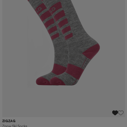
ZIGZAG
Znow Ski Socks