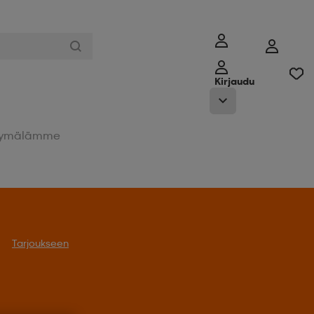
Kirjaudu
ymälämme
Tarjoukseen