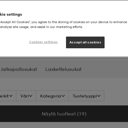
ie settings
“Accept All Cookies”, you agree to the storing of cookies on your device to enhance 
analyze site usage, and assist in our marketing efforts.
t
Puuvillasukat – lapset
Cookies settings
Accept all cookies
Jalkapallosukat
Laskettelusukat
rkit
Väri
Kategoria
Tuotetyyppi
Näytä tuotteet (19)