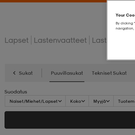
Your Cook
By clicking 
navigation, 
Lapset
Lastenvaatteet
Lasten suka
Sukat
Puuvillasukat
Tekniset Sukat
Suodatus
Naiset/Miehet/Lapset
Koko
Myyjä
Tuoteme