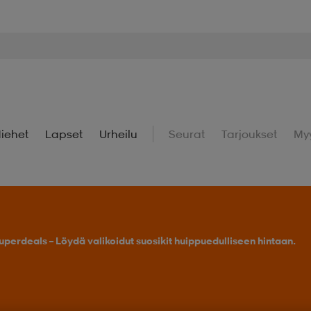
iehet
Lapset
Urheilu
Seurat
Tarjoukset
My
uperdeals – Löydä valikoidut suosikit huippuedulliseen hintaan.