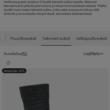
Verkkokaupasta stadium.fi löydät teknisiä sukkia lapsille. Mukavat
tekniset sukat pitävät jalat kuivina ja lämpiminä kylmässä säässä. Täältä
liivit
ikengät
t & pikeepaidat
ikengät
t
saappaat
löydät myös lasten teknisiä sukkia, jotka sekä suojaavat jalkoja että
siirtävät pois kosteutta lämpimässä, esimerkiksi sisätreeneissä.
ingkengät
t
ingkengät
at ja topit
elikengät
t
Puuvillasukat
Tekniset sukat
Jalkapallosukat
dat
engät
engät
t & pikeepaidat
allokengät
Suodatus
Lajittelu
t & pikeepaidat
ilykengät
 ja otsapannat
ilykengät
-/Tennis-kengät
Kampanja -25%
t & mekot
andy-/Käsipallo-kengät
eet & lapaset
andy-/Käsipallo-kengät
t & mekot
ikengät
allokengät
allokengät
engät