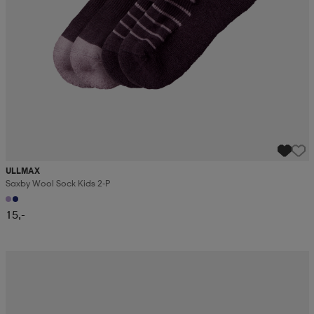
ULLMAX
Saxby Wool Sock Kids 2-P
15,-