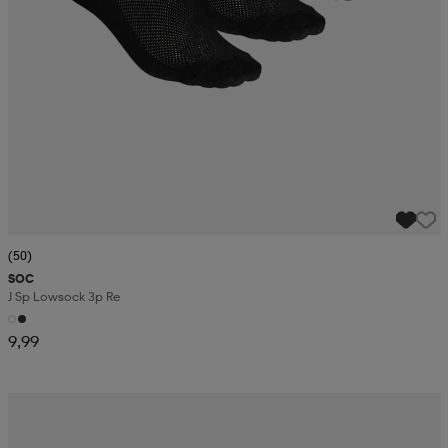
(50)
SOC
J Sp Lowsock 3p Re
9,99