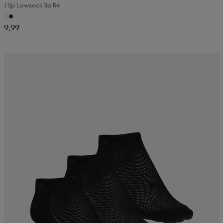
J Sp Lowsock 3p Re
9,99