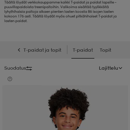
Täältä löydät verkkokauppamme kaikki T-paidat ja paidat lapsille –
puuvillapaidoista treenipaitoihin. Valikoima sisältää tyylikkäitä
liivit
ikengät
t & pikeepaidat
ikengät
t
saappaat
lyhythihaisia paitoja alkaen pienten lasten koosta 86 isojen lasten
kokoon 176 asti. Täältä löydät myös ohuet pitkähihaiset T-paidat ja
lasten paidat.
ingkengät
t
ingkengät
at ja topit
elikengät
T-paidat ja topit
T-paidat
Topit
dat
engät
engät
t & pikeepaidat
allokengät
Suodatus
Lajittelu
t & pikeepaidat
ilykengät
 ja otsapannat
ilykengät
-/Tennis-kengät
Valitse 2, maksa 26,99 €
t & mekot
andy-/Käsipallo-kengät
eet & lapaset
andy-/Käsipallo-kengät
t & mekot
ikengät
allokengät
allokengät
engät