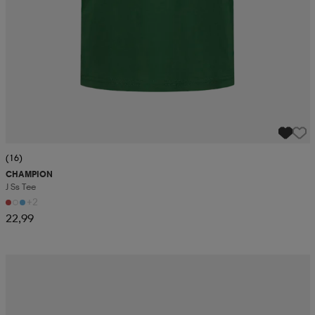
(16)
CHAMPION
J Ss Tee
+2
22,99