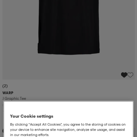
(2)
WARP
J Graphic Tee
11,99
Your Cookie settings
By clicking “Accept All Cookies”, you agree to the storing of cookies on
your device to enhance site navigation, analyze site usage, and assist
Valitse 2, maksa 26,99 €
in our marketing efforts.