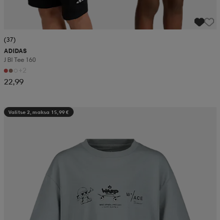
(37)
ADIDAS
J Bl Tee 160
+2
22,99
Valitse 2, maksa 15,99 €