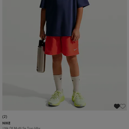
(2)
NIKE
J Nk Df Multi Ss Top Hbr