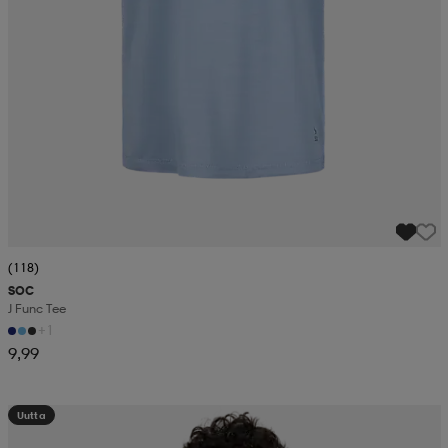
(118)
SOC
J Func Tee
+1
9,99
Uutta