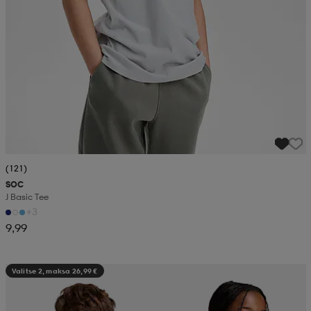
(121)
SOC
J Basic Tee
+3
9,99
Valitse 2, maksa 26,99 €