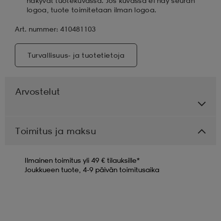
näkyvät tuotekuvassa. Jos kuvassa ei näy seuran
logoa, tuote toimitetaan ilman logoa.
Art. nummer: 410481103
Turvallisuus- ja tuotetietoja
Arvostelut
Toimitus ja maksu
Ilmainen toimitus yli 49 € tilauksille*
Joukkueen tuote, 4-9 päivän toimitusaika