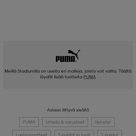
Meillä Stadiumilla on useita eri malleja, joista voit valita. Täältä
löydät lisää tuotteita
PUMA
Asiaan liittyvä sisältö
PUMA
Urheilu & varusteet
Nyheter
Lastenvaatteet
T-paidat ja topit
T-paidat