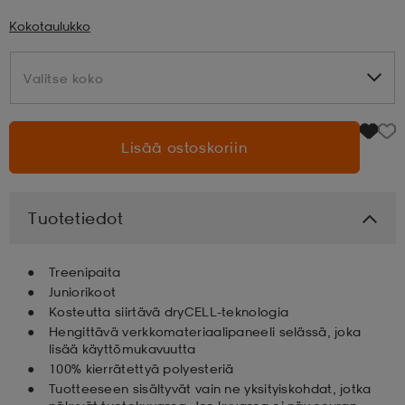
Kokotaulukko
aatteet
tarvikkeet
set
tarvikkeet
aatteet
Valitse koko
Valitse koko
olasit
asut
set
Lisää ostoskoriin
set
it
a
Tuotetiedot
asut
huolto
asut
Treenipaita
Juniorikoot
it
it
Kosteutta siirtävä dryCELL-teknologia
Hengittävä verkkomateriaalipaneeli selässä, joka
lisää käyttömukavuutta
100% kierrätettyä polyesteriä
huolto
huolto
Tuotteeseen sisältyvät vain ne yksityiskohdat, jotka