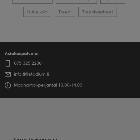
Uutuuksia
Treeni
Treenivaatteet
Asiakaspalvelu:
075 325 2200
info.fi@stadium.fi
Maanantai-perjantai 10.00-14.00