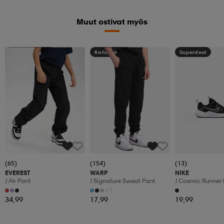
Muut ostivat myös
Kampanja -25%
Katso hintaa
Superdeal
(65)
(154)
(13)
EVEREST
WARP
NIKE
J Alr Pant
J Signature Sweat Pant
J Cosmic Runner 
+1
34,99
17,99
19,99