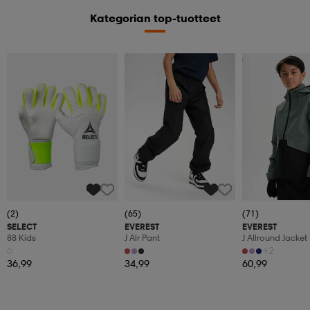
Kategorian top-tuotteet
Kampanja -25%
Kampanja -25%
(2)
(65)
(71)
SELECT
EVEREST
EVEREST
88 Kids
J Alr Pant
J Allround Jacket
+2
36,99
34,99
60,99