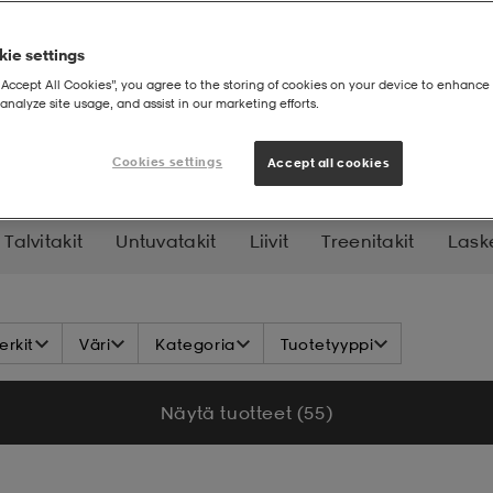
ie settings
“Accept All Cookies”, you agree to the storing of cookies on your device to enhance 
analyze site usage, and assist in our marketing efforts.
T
Kevättakit
Cookies settings
Accept all cookies
Talvitakit
Untuvatakit
Liivit
Treenitakit
Laske
rkit
Väri
Kategoria
Tuotetyyppi
Näytä tuotteet (55)