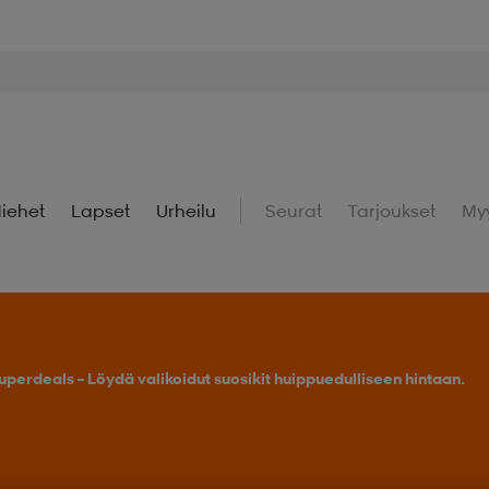
iehet
Lapset
Urheilu
Seurat
Tarjoukset
My
uperdeals – Löydä valikoidut suosikit huippuedulliseen hintaan.