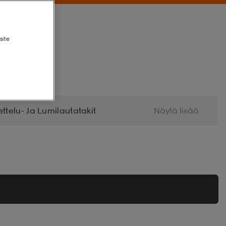
site
ttelu- Ja Lumilautatakit
Näytä lisää