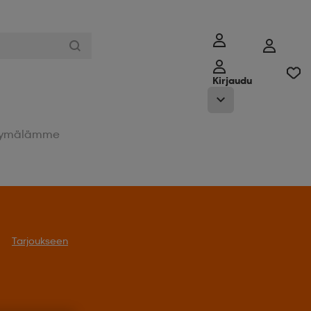
Kirjaudu
ymälämme
Tarjoukseen