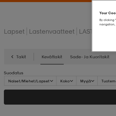
Your Cook
By clicking 
navigation, 
Lapset
Lastenvaatteet
LASTEN TAKI
Takit
Kevättakit
Sade- Ja Kuoritakit
Syystakit
Suodatus
Naiset/Miehet/Lapset
Koko
Myyjä
Tuoteme