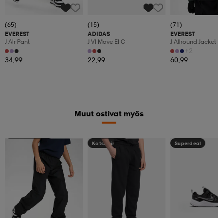
(65)
(15)
(71)
EVEREST
ADIDAS
EVEREST
J Alr Pant
J Vl Move El C
J Allround Jacket
+2
34,99
22,99
60,99
Muut ostivat myös
Kampanja -25%
Katso hintaa
Superdeal