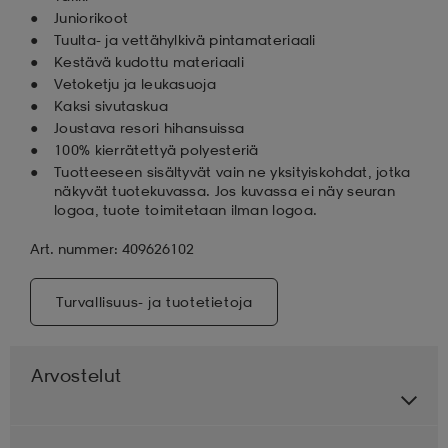
Juniorikoot
Tuulta- ja vettähylkivä pintamateriaali
Kestävä kudottu materiaali
Vetoketju ja leukasuoja
Kaksi sivutaskua
Joustava resori hihansuissa
100% kierrätettyä polyesteriä
Tuotteeseen sisältyvät vain ne yksityiskohdat, jotka
näkyvät tuotekuvassa. Jos kuvassa ei näy seuran
logoa, tuote toimitetaan ilman logoa.
Art. nummer: 409626102
Turvallisuus- ja tuotetietoja
Arvostelut