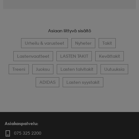
Asiaan liittyvä sisältö
Urheilu & varusteet
Nyheter
Takit
Lastenvaatteet
LASTEN TAKIT
Kevättakit
Treeni
Juoksu
Lasten talvitakit
Uutuuksia
ADIDAS
Lasten syystakit
Asiakaspalvelu:
075 325 2200