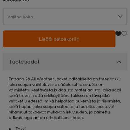
aatteet
tarvikkeet
set
tarvikkeet
aatteet
Valitse koko
Valitse koko
olasit
asut
set
Lisää ostoskoriin
set
it
a
Tuotetiedot
asut
huolto
asut
Entrada 26 All Weather Jacket adidakselta on treenitakki,
joka suojaa vaihtelevissa sääolosuhteissa. Se on
valmistettu kestävästä kudotusta materiaalista, joka sopii
sekä treeniin että arkikäyttöön. Takissa on täyspitkä
it
it
vetoketju edessä, mikä helpottaa pukemista ja riisumista,
sekä huppu, joka suojaa sateelta ja tuulelta. Joustavat
hihansuut takaavat mukavan istuvuuden, ja painettu
adidas-logo antaa urheilullisen ilmeen.
huolto
huolto
Takki