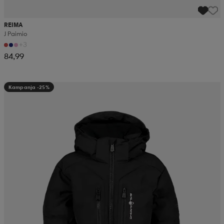
REIMA
J Paimio
+3
84,99
Kampanja -25%