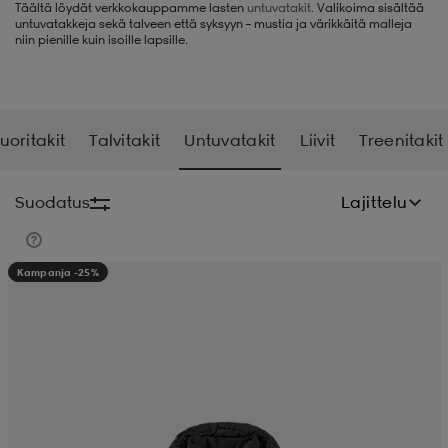
Täältä löydät verkkokauppamme lasten
untuvatakit
. Valikoima sisältää
untuvatakkeja sekä talveen että syksyyn – mustia ja värikkäitä malleja
liivit
ikengät
t & pikeepaidat
ikengät
t
saappaat
niin pienille kuin isoille lapsille.
ingkengät
t
ingkengät
at ja topit
elikengät
uoritakit
Talvitakit
Untuvatakit
Liivit
Treenitakit
dat
engät
engät
t & pikeepaidat
allokengät
Suodatus
Lajittelu
t & pikeepaidat
ilykengät
 ja otsapannat
ilykengät
-/Tennis-kengät
Kampanja -25%
t & mekot
andy-/Käsipallo-kengät
eet & lapaset
andy-/Käsipallo-kengät
t & mekot
ikengät
allokengät
allokengät
engät