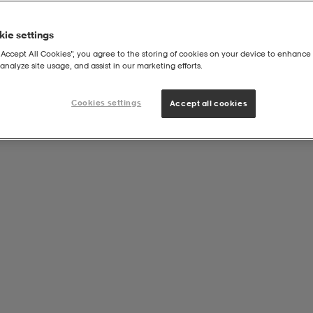
ie settings
“Accept All Cookies”, you agree to the storing of cookies on your device to enhance 
analyze site usage, and assist in our marketing efforts.
 Shorts
Cookies settings
Accept all cookies