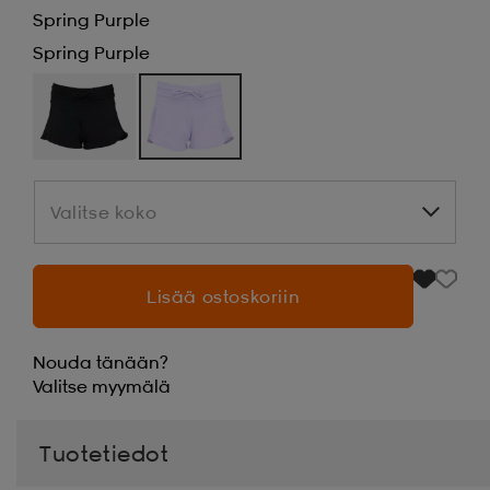
Spring Purple
Spring Purple
Valitse koko
Valitse koko
Lisää ostoskoriin
Nouda tänään?
Valitse
myymälä
Tuotetiedot