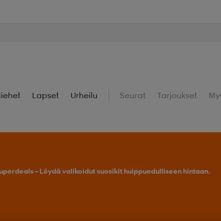
iehet
Lapset
Urheilu
Seurat
Tarjoukset
My
uperdeals – Löydä valikoidut suosikit huippuedulliseen hintaan.