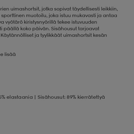
en uimashortsit, jotka sopivat täydellisesti leikkiin,
on sporttinen muotoilu, joka istuu mukavasti ja antaa
 vyötärö kiristysnyörillä tekee istuvuuden
ti päällä koko päivän. Sisähousut tarjoavat
Käytännölliset ja tyylikkäät uimashortsit kesän
e lisää
5% elastaania | Sisähousut: 89% kierrätettyä