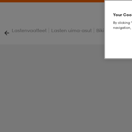
Your Cook
By clicking 
navigation, 
|
|
|
Lastenvaatteet
Lasten uima-asut
Bikinit
J Bikini