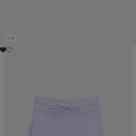
1
/
2