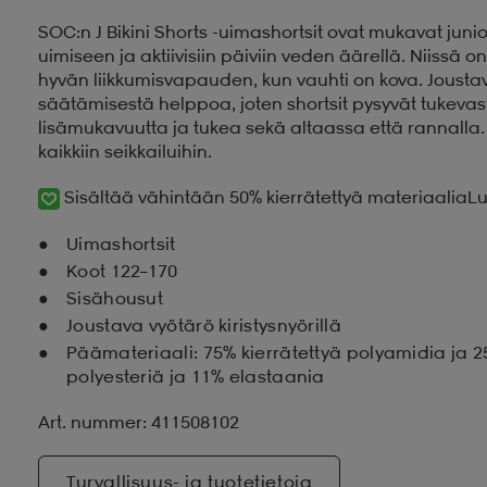
SOC:n J Bikini Shorts -uimashortsit ovat mukavat juniori
uimiseen ja aktiivisiin päiviin veden äärellä. Niissä 
hyvän liikkumisvapauden, kun vauhti on kova. Joustava
säätämisestä helppoa, joten shortsit pysyvät tukevas
lisämukavuutta ja tukea sekä altaassa että rannalla. 
kaikkiin seikkailuihin.
Sisältää vähintään 50% kierrätettyä materiaalia
Lu
Uimashortsit
Koot 122–170
Sisähousut
Joustava vyötärö kiristysnyörillä
Päämateriaali: 75% kierrätettyä polyamidia ja 2
polyesteriä ja 11% elastaania
Art. nummer: 411508102
Turvallisuus- ja tuotetietoja