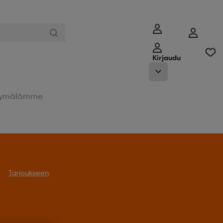
Kirjaudu
ymälämme
Tarjoukseen