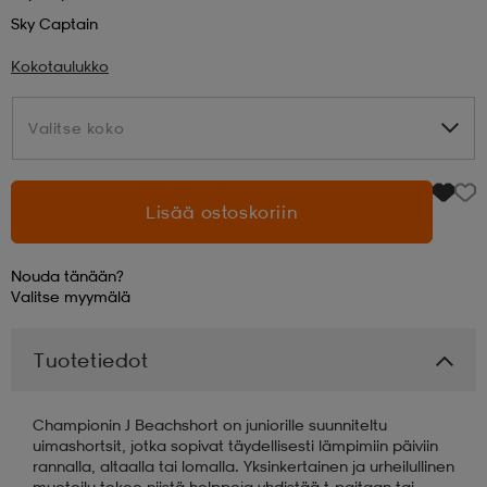
Sky Captain
aatteet
tarvikkeet
set
tarvikkeet
aatteet
Kokotaulukko
Valitse koko
Valitse koko
olasit
asut
set
Lisää ostoskoriin
set
it
a
Nouda tänään?
asut
huolto
asut
Valitse
myymälä
Tuotetiedot
it
it
Championin J Beachshort on juniorille suunniteltu
uimashortsit, jotka sopivat täydellisesti lämpimiin päiviin
huolto
huolto
rannalla, altaalla tai lomalla. Yksinkertainen ja urheilullinen
muotoilu tekee niistä helppoja yhdistää t-paitaan tai