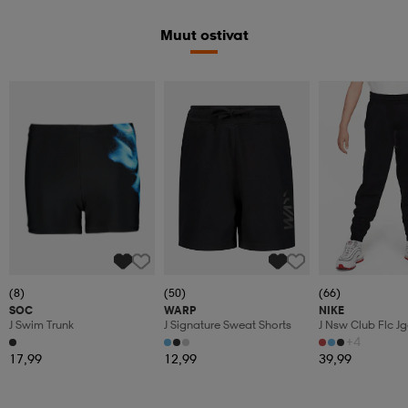
Muut ostivat
(8)
(50)
(66)
SOC
WARP
NIKE
J Swim Trunk
J Signature Sweat Shorts
J Nsw Club Flc Jg
+4
17,99
12,99
39,99