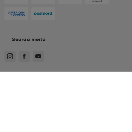
Seuraa meitä
S
Ostoehdot
Jäsenehdot
Tietosuojakäytäntö
Arvostelukäytäntö
Cookies
Sitemap
M
L
Suomi - EUR
XL
© Stadium Oy, Klovinpellontie 1-3 02180 Espoo, Y-tunnus: 1515574-2