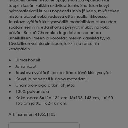
toppiin kesän kaikkiin aktiviteetteihin. Shortsien kevyt
nylonmateriaali kuivuu nopeasti uinnin jälkeen, mikä tekee
niistä mukavat sekä vedessä että maalla liikkuessa.
Joustava vyötärö kiristysnyörillä mahdollistaa istuvuuden
säätämisen niin, että shortsit pysyvät mukavina koko
päivän. Selkeä Champion-logo lahkeessa antaa
urheilullisen ilmeen ja korostaa merkin klassista tyyliä.
Täydellinen valinta uimiseen, leikkiin ja rentoihin
kesäpäiviin.
Uimashortsit
Juniorikoot
Joustava vyötärö, jossa säädettävä kiristysnyöri
Kevyt ja nopeasti kuivuva materiaali
Champion-logo pitkin lahjetta
100% polyamidia
Koko-opas: S=126–131 cm, M=138–143 cm, L=150–
155 cm ja XL=162–167 cm.
Art. nummer: 410651103