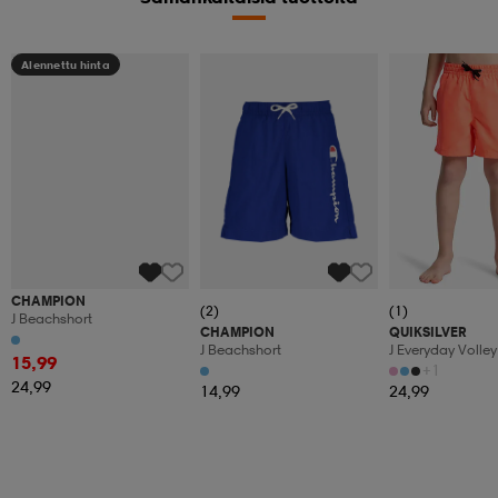
Alennettu hinta
CHAMPION
(2)
(1)
J Beachshort
CHAMPION
QUIKSILVER
J Beachshort
J Everyday Volley
15,99
+1
24,99
14,99
24,99