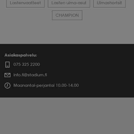
Lastenvaatteet
Lasten uima-asut
Uimashortsit
CHAMPION
Asiakaspalvelu:
075 325 2200
info.fi@stadium.fi
Maanantai-perjantai 10.00-14.00