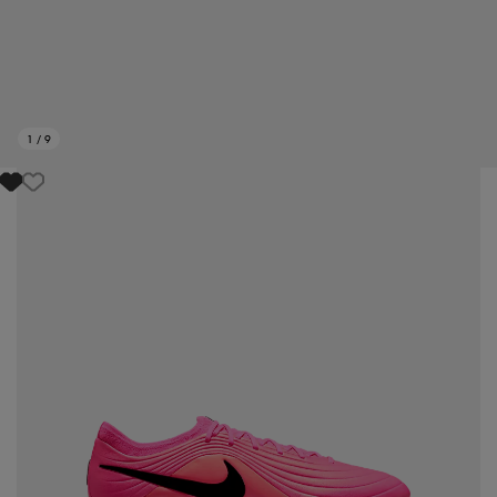
1
/
9