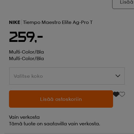
Lisää
NIKE
Tiempo Maestro Elite Ag-Pro T
259,-
Multi-Color/bla
Multi-Color/bla
Valitse koko
Valitse koko
Lisää ostoskoriin
Vain verkosta
Tämä tuote on saatavilla vain verkosta.