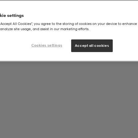
ie settings
“Accept All Cookies”, you agree to the storing of cookies on your device to enhance 
analyze site usage, and assist in our marketing efforts.
 Elite Ag-Pro T
Cookies settings
Accept all cookies