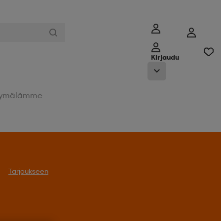
Kirjaudu
ymälämme
Tarjoukseen