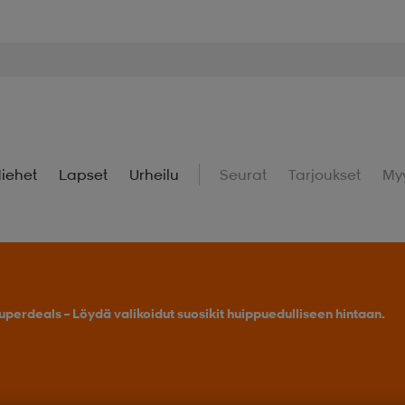
iehet
Lapset
Urheilu
Seurat
Tarjoukset
My
uperdeals – Löydä valikoidut suosikit huippuedulliseen hintaan.