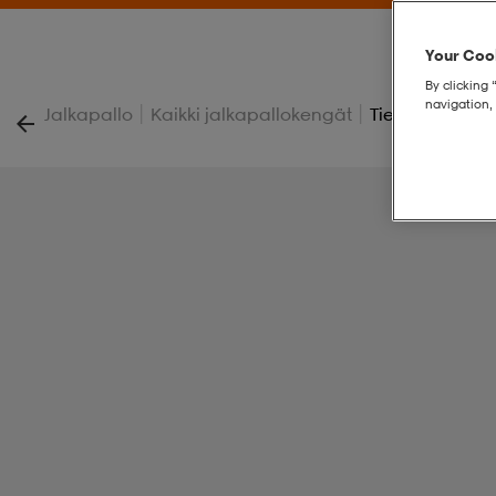
Your Cook
By clicking 
navigation, 
|
|
Jalkapallo
Kaikki jalkapallokengät
Tiempo Maestro