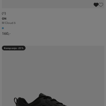
(1)
ON
M Cloud 6
160,-
Kampanja -25%