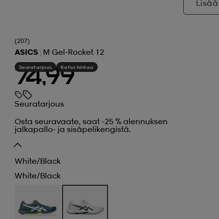
Lisää
(207)
ASICS
M Gel-Rocket 12
Seuratarjous
Katso hintaa
74,99
Seuratarjous
Osta seuravaate, saat -25 % alennuksen
jalkapallo- ja sisäpelikengistä.
White/black
White/black