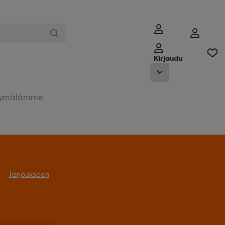
Kirjaudu
ymälämme
Tarjoukseen