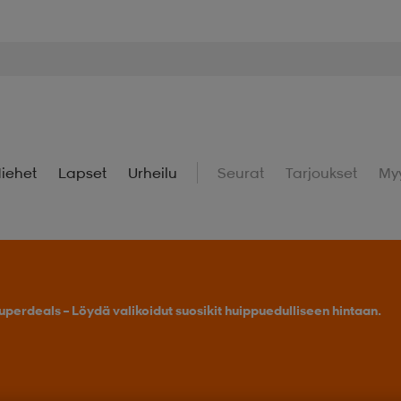
iehet
Lapset
Urheilu
Seurat
Tarjoukset
My
uperdeals – Löydä valikoidut suosikit huippuedulliseen hintaan.