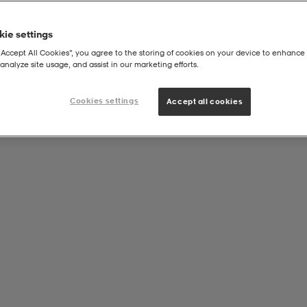
ie settings
“Accept All Cookies”, you agree to the storing of cookies on your device to enhance 
analyze site usage, and assist in our marketing efforts.
|
ENGÄT
M Gel-Rocket 12
Cookies settings
Accept all cookies