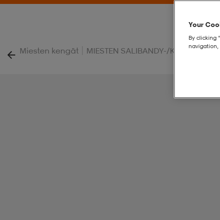
Your Cook
By clicking 
navigation, 
|
Miesten kengät
MIESTEN SALIBANDY-/KÄSIPALLOK