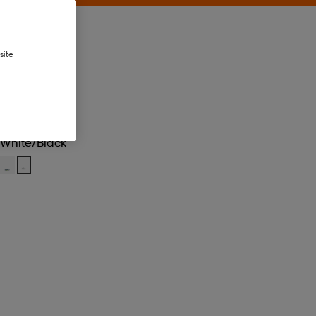
site
White/black
White/black