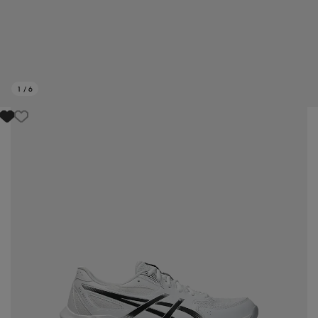
1
/
6