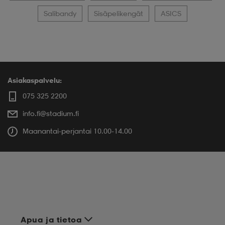
Salibandy
Sisäpelikengät
ASICS
Asiakaspalvelu:
075 325 2200
info.fi@stadium.fi
Maanantai-perjantai 10.00-14.00
Apua ja tietoa