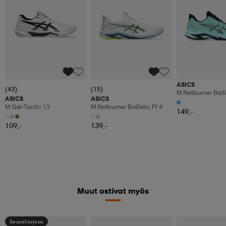
ASICS
(43)
(15)
M Netburner Balli
ASICS
ASICS
Shine
M Gel-Tactic 13
M Netburner Ballistic Ff 4
149,-
109,-
139,-
Muut ostivat myös
Seuratarjous