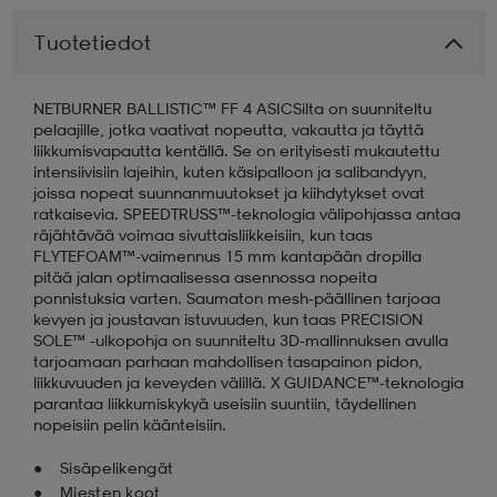
Tuotetiedot
aatteet
tarvikkeet
set
tarvikkeet
aatteet
NETBURNER BALLISTIC™ FF 4 ASICSilta on suunniteltu
pelaajille, jotka vaativat nopeutta, vakautta ja täyttä
olasit
asut
set
liikkumisvapautta kentällä. Se on erityisesti mukautettu
intensiivisiin lajeihin, kuten käsipalloon ja salibandyyn,
joissa nopeat suunnanmuutokset ja kiihdytykset ovat
ratkaisevia. SPEEDTRUSS™-teknologia välipohjassa antaa
set
it
a
räjähtävää voimaa sivuttaisliikkeisiin, kun taas
FLYTEFOAM™-vaimennus 15 mm kantapään dropilla
pitää jalan optimaalisessa asennossa nopeita
ponnistuksia varten. Saumaton mesh-päällinen tarjoaa
asut
huolto
asut
kevyen ja joustavan istuvuuden, kun taas PRECISION
SOLE™ -ulkopohja on suunniteltu 3D-mallinnuksen avulla
tarjoamaan parhaan mahdollisen tasapainon pidon,
it
it
liikkuvuuden ja keveyden välillä. X GUIDANCE™-teknologia
parantaa liikkumiskykyä useisiin suuntiin, täydellinen
nopeisiin pelin käänteisiin.
huolto
huolto
Sisäpelikengät
Miesten koot