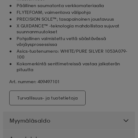
Päällinen saumatonta verkkomateriaalia
FLYTEFOAM; vaimentava välipohja
PRECISION SOLE™; tasapainoinen joustavuus
X GUIDANCE™ -teknologia mahdollistaa sujuvat
suunnanmuutokset
Pohjallinen valmistettu vettä säästävässä
värjäysprosessissa
Asics-tuotenumero: WHITE/PURE SILVER 1053A079-
100
Kokomerkintä senttimetreissä vastaa jalkaterän
pituutta
Art. nummer: 409497101
Turvallisuus- ja tuotetietoja
Myymäläsaldo