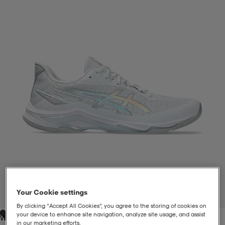
liivit
ikengät
t & pikeepaidat
ikengät
t
saappaat
ingkengät
t
ingkengät
at ja topit
elikengät
dat
engät
engät
t & pikeepaidat
allokengät
t & pikeepaidat
ilykengät
 ja otsapannat
ilykengät
-/Tennis-kengät
t & mekot
andy-/Käsipallo-kengät
eet & lapaset
andy-/Käsipallo-kengät
t & mekot
ikengät
Your Cookie settings
1
/
6
By clicking “Accept All Cookies”, you agree to the storing of cookies on
allokengät
allokengät
engät
your device to enhance site navigation, analyze site usage, and assist
White/pure Silver
in our marketing efforts.