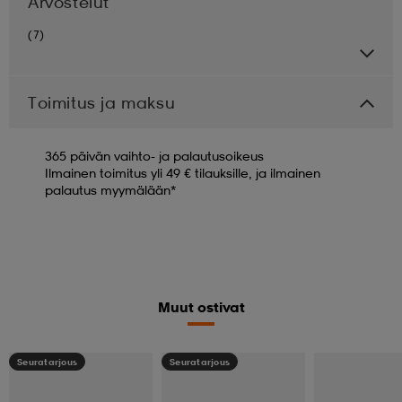
Arvostelut
(7)
Toimitus ja maksu
365 päivän vaihto- ja palautusoikeus
Ilmainen toimitus yli 49 € tilauksille, ja ilmainen
palautus myymälään*
Muut ostivat
Seuratarjous
Seuratarjous