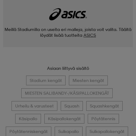
Meillä Stadiumilla on useita eri malleja, joista voit valita. Täältä
löydät lisää tuotteita
ASICS
Asiaan liittyvä sisältö
Stadium kengät
Miesten kengät
MIESTEN SALIBANDY-/KÄSIPALLOKENGÄT
Urheilu & varusteet
Squash
Squashkengät
Käsipallo
Käsipallokengät
Pöytätennis
Pöytätenniskengät
Sulkapallo
Sulkapallokengät