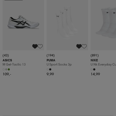
(43)
(194)
(891)
ASICS
PUMA
NIKE
M Gel-Tactic 13
U Sport Socks 3p
U Nk Everyday C
3pr
109,-
9,99
14,99