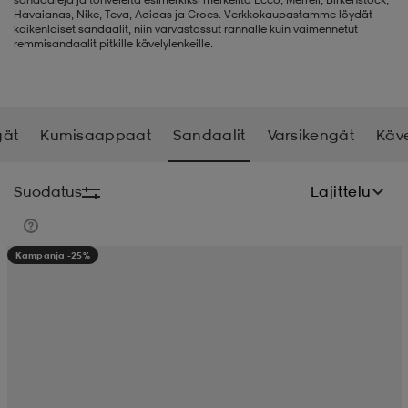
Havaianas, Nike, Teva, Adidas ja Crocs. Verkkokaupastamme löydät
kaikenlaiset sandaalit, niin varvastossut rannalle kuin vaimennetut
liivit
ikengät
t & pikeepaidat
ikengät
t
saappaat
remmisandaalit pitkille kävelylenkeille.
ingkengät
t
ingkengät
at ja topit
elikengät
gät
Kumisaappaat
Sandaalit
Varsikengät
Käv
dat
engät
engät
t & pikeepaidat
allokengät
Suodatus
Lajittelu
t & pikeepaidat
ilykengät
 ja otsapannat
ilykengät
-/Tennis-kengät
Kampanja -25%
t & mekot
andy-/Käsipallo-kengät
eet & lapaset
andy-/Käsipallo-kengät
t & mekot
ikengät
allokengät
allokengät
engät