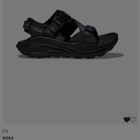
 ja otsapannat
kengät
rrastot
kengät
rit
alit
eet & lapaset
skengät
ihaiset
skengät
tarvikkeet
saappaat
saappaat
eet & lapaset
kengät
rrastot
alit
aatteet
alit
er
kengät
aatteet
kengät
rrastot
aatteet
ykengät
olasit
ykengät
(1)
HOKA