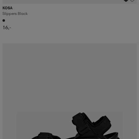
KOSA
Slippers Black
16,-