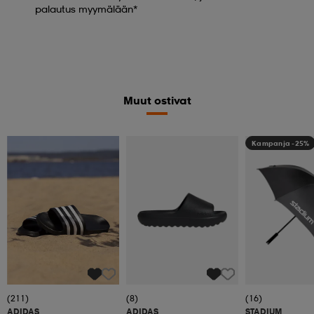
palautus myymälään*
Muut ostivat
Kampanja -25%
(211)
(8)
(16)
ADIDAS
ADIDAS
STADIUM