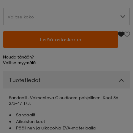
aatteet
tarvikkeet
set
tarvikkeet
aatteet
Valitse koko
Valitse koko
olasit
asut
set
Lisää ostoskoriin
Nouda tänään?
set
it
a
Valitse
myymälä
Tuotetiedot
asut
huolto
asut
Sandaalit. Vaimentava Cloudfoam-pohjallinen. Koot 36
it
it
2/3–47 1/3.
Sandaalit
Aikuisten koot
huolto
huolto
Päällinen ja ulkopohja EVA-materiaalia