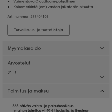
Vaimentava Cloudfoam-pohjallinen
Kokomerkintä (cm) vastaa jalkaterän pituutta
Art. nummer: 277404103
Turvallisuus- ja tuotetietoja
Myymäläsaldo
Arvostelut
(211)
Toimitus ja maksu
365 päivän vaihto- ja palautusoikeus
Ilmainen toimitus yli 49 € tilauksille, ja ilmainen