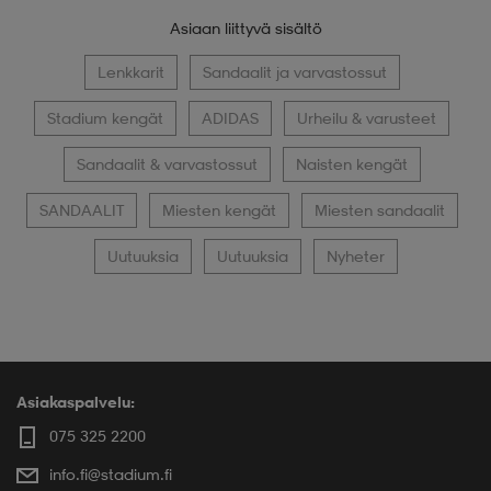
Asiaan liittyvä sisältö
Lenkkarit
Sandaalit ja varvastossut
Stadium kengät
ADIDAS
Urheilu & varusteet
Sandaalit & varvastossut
Naisten kengät
SANDAALIT
Miesten kengät
Miesten sandaalit
Uutuuksia
Uutuuksia
Nyheter
Asiakaspalvelu:
075 325 2200
info.fi@stadium.fi