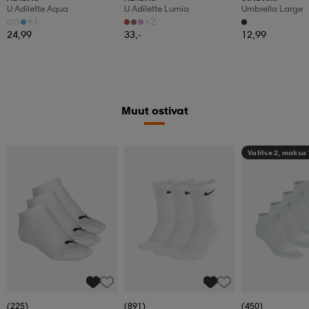
U Adilette Aqua
U Adilette Lumia
Umbrella Large
+1
+2
24,99
33,-
12,99
Muut ostivat
Valitse 2, maksa
(225)
(891)
(450)