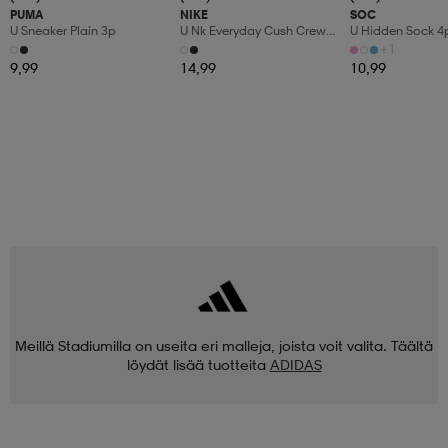
PUMA
NIKE
SOC
U Sneaker Plain 3p
U Nk Everyday Cush Crew
U Hidden Sock 4
3pr
+1
9,99
14,99
10,99
Meillä Stadiumilla on useita eri malleja, joista voit valita. Täältä
löydät lisää tuotteita
ADIDAS