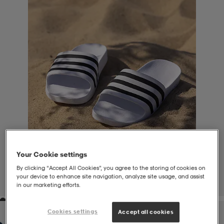
liivit
ikengät
t & pikeepaidat
ikengät
t
saappaat
ingkengät
t
ingkengät
at ja topit
elikengät
dat
engät
engät
t & pikeepaidat
allokengät
t & pikeepaidat
ilykengät
 ja otsapannat
ilykengät
-/Tennis-kengät
Your Cookie settings
By clicking “Accept All Cookies”, you agree to the storing of cookies on
t & mekot
andy-/Käsipallo-kengät
eet & lapaset
andy-/Käsipallo-kengät
t & mekot
ikengät
your device to enhance site navigation, analyze site usage, and assist
1
/
6
in our marketing efforts.
allokengät
allokengät
engät
Cookies settings
Accept all cookies