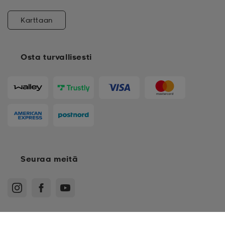
Karttaan
Osta turvallisesti
Seuraa meitä