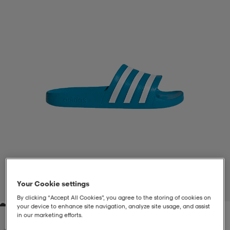
liivit
ikengät
t & pikeepaidat
ikengät
t
saappaat
ingkengät
t
ingkengät
at ja topit
elikengät
dat
engät
engät
t & pikeepaidat
allokengät
t & pikeepaidat
ilykengät
 ja otsapannat
ilykengät
-/Tennis-kengät
t & mekot
andy-/Käsipallo-kengät
eet & lapaset
andy-/Käsipallo-kengät
t & mekot
ikengät
Your Cookie settings
1
/
6
By clicking “Accept All Cookies”, you agree to the storing of cookies on
your device to enhance site navigation, analyze site usage, and assist
allokengät
allokengät
engät
in our marketing efforts.