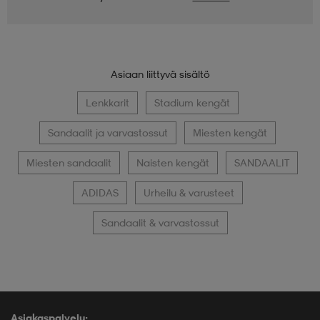
Asiaan liittyvä sisältö
Lenkkarit
Stadium kengät
Sandaalit ja varvastossut
Miesten kengät
Miesten sandaalit
Naisten kengät
SANDAALIT
ADIDAS
Urheilu & varusteet
Sandaalit & varvastossut
Asiakaspalvelu: