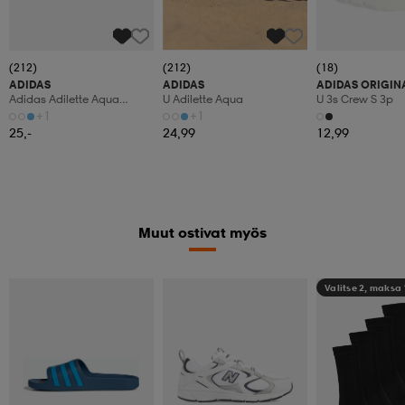
(212)
(212)
(18)
ADIDAS
ADIDAS
ADIDAS ORIGIN
Adidas Adilette Aqua
U Adilette Aqua
U 3s Crew S 3p
Tofflor
+1
+1
25,-
24,99
12,99
Muut ostivat myös
Valitse 2, maksa