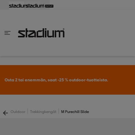
aisin
aisin
aisin
aisin
aisin
aisin
aisin
aisin
aisin
aisin
aisin
aisin
aisin
aisin
aisin
aisin
aisin
aisin
aisin
aisin
aisin
aisin
aisin
aisin
aisin
aisin
aisin
aisin
aisin
aisin
aisin
aisin
aisin
aisin
aisin
aisin
aisin
aisin
aisin
aisin
aisin
Takaisin
Takaisin
Takaisin
Takaisin
Takaisin
Takaisin
Takaisin
Takaisin
Takaisin
Takaisin
Takaisin
Takaisin
Takaisin
Takaisin
Takaisin
Takaisin
Takaisin
Takaisin
Takaisin
Takaisin
Takaisin
Takaisin
Takaisin
Takaisin
Takaisin
Takaisin
Takaisin
Takaisin
Takaisin
Takaisin
Takaisin
Takaisin
Takaisin
Takaisin
en vaatteet
en kengät
en vaatteet
en kengät
nvaatteet
n kengät
ksia
ksia
ksia
ksia
ksia
rit
ihaiset
ukengät
t
ukengät
aatteet
pallokengät
Osta 2 tai enemmän, saat -25 % outdoor-tuotteista.
t
rit
dat
rit
ihaiset
ukengät
|
|
Outdoor
Trekkingkengät
M Purechill Slide
t
pallokengät
tomat
pallokengät
t
ingkengät