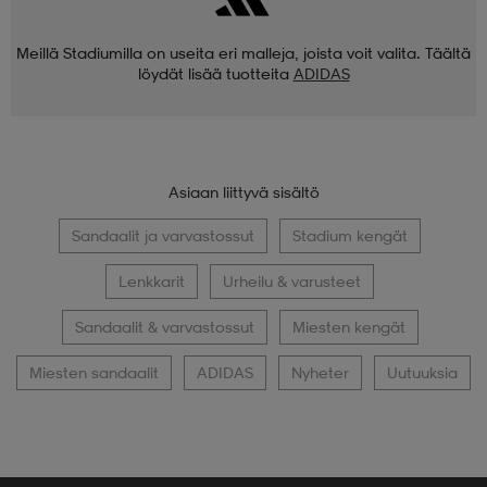
Meillä Stadiumilla on useita eri malleja, joista voit valita. Täältä
löydät lisää tuotteita
ADIDAS
Asiaan liittyvä sisältö
Sandaalit ja varvastossut
Stadium kengät
Lenkkarit
Urheilu & varusteet
Sandaalit & varvastossut
Miesten kengät
Miesten sandaalit
ADIDAS
Nyheter
Uutuuksia