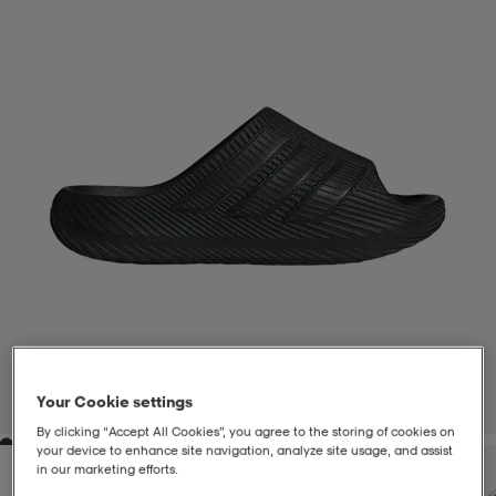
liivit
ikengät
t & pikeepaidat
ikengät
t
saappaat
ingkengät
t
ingkengät
at ja topit
elikengät
dat
engät
engät
t & pikeepaidat
allokengät
t & pikeepaidat
ilykengät
 ja otsapannat
ilykengät
-/Tennis-kengät
t & mekot
andy-/Käsipallo-kengät
eet & lapaset
andy-/Käsipallo-kengät
t & mekot
ikengät
Your Cookie settings
1
/
7
By clicking “Accept All Cookies”, you agree to the storing of cookies on
your device to enhance site navigation, analyze site usage, and assist
allokengät
allokengät
engät
in our marketing efforts.