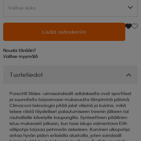
Valitse koko
Valitse koko
aatteet
tarvikkeet
set
tarvikkeet
aatteet
Lisää ostoskoriin
olasit
asut
set
Nouda tänään?
Valitse
myymälä
set
it
a
Tuotetiedot
asut
huolto
asut
Purechill Slides -uimasandaalit adidakselta ovat sporttiset
ja suunniteltu tarjoamaan mukavuutta lämpiminä päivinä.
Climacool-teknologia pitää jalat viileinä ja kuivina, mikä
it
it
tekee niistä täydelliset palautumiseen treenin jälkeen tai
rauhallisille kävelyille kaupungilla. Synteettinen päällinen
istuu mukavasti jalkaan, kun taas iskuja vaimentava EVA-
välipohja tarjoaa pehmeän askeleen. Kuminen ulkopohja
huolto
huolto
antaa hyvän pidon erilaisilla alustoilla, joten sandaalit