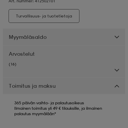
Art. nummer: 412502101
Turvallisuus- ja tuotetietoja
Myymäläsaldo
Arvostelut
(16)
Toimitus ja maksu
365 päivän vaihto- ja palautusoikeus
Ilmainen toimitus yli 49 € tilauksille, ja ilmainen
palautus myymälään*