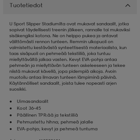
Tuotetiedot
aatteet
tarvikkeet
set
tarvikkeet
aatteet
U Sport Slipper Stadiumilta ovat mukavat sandaalit, jotka
sopivat täydellisesti treenin jälkeen, rannalle tai mukaviksi
sisäkengiksi kotona. Ne on helppo pukea ja antavat
olasit
asut
set
välittömästi rennon tunteen. Remmin ulkopuoli on
valmistettu kestävästä synteettisestä materiaalista, kun
taas sisäpuoli on pehmeää tekstiiliä, joka tuntuu
miellyttävältä jalkaa vasten. Kevyt EVA-pohja antaa
set
it
a
pehmeän ja miellyttävän tunteen askeleeseen ja tekee
niistä mukavat kävellä, jopa pidempiä aikoja. Avoin
muotoilu antaa ilmavan tunteen lämpiminä päivinä.
Käytännölliset sandaalit, joista tulee nopeasti arjen
asut
huolto
asut
suosikki.
Uimasandaalit
it
it
Koot 36–45
Päällinen TPR:ää ja tekstiiliä
Pehmustettu hihna; pehmeä jalalle
EVA-pohja; kevyt ja pehmeä tuntuma
huolto
huolto