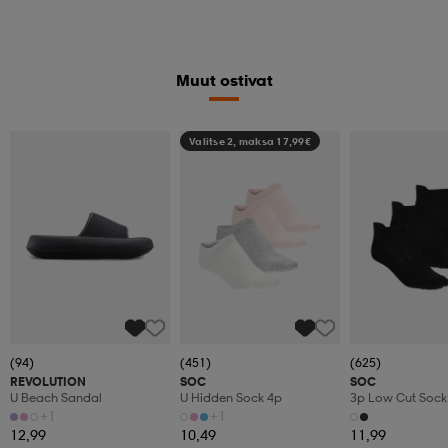
Muut ostivat
Valitse 2, maksa 17,99€
(94)
(451)
(625)
REVOLUTION
SOC
SOC
U Beach Sandal
U Hidden Sock 4p
3p Low Cut Sock
+1
+1
12,99
10,49
11,99