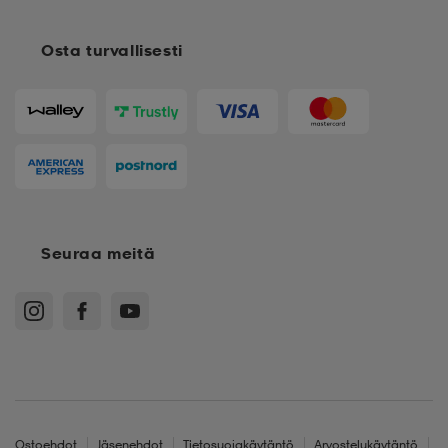
Osta turvallisesti
Seuraa meitä
Ostoehdot
Jäsenehdot
Tietosuojakäytäntö
Arvostelukäytäntö