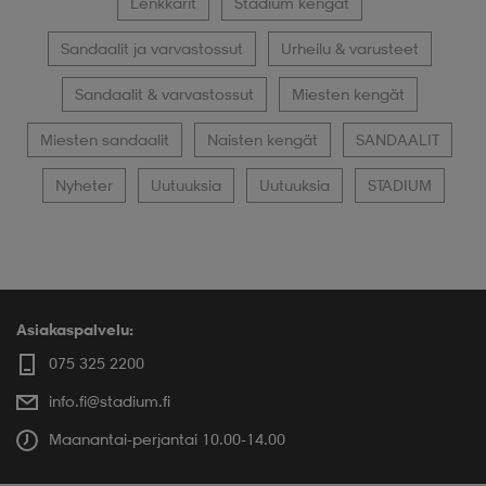
Lenkkarit
Stadium kengät
Sandaalit ja varvastossut
Urheilu & varusteet
Sandaalit & varvastossut
Miesten kengät
Miesten sandaalit
Naisten kengät
SANDAALIT
Nyheter
Uutuuksia
Uutuuksia
STADIUM
Asiakaspalvelu:
075 325 2200
info.fi@stadium.fi
Maanantai-perjantai 10.00-14.00