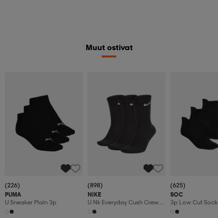
Muut ostivat
(226)
(898)
(625)
PUMA
NIKE
SOC
U Sneaker Plain 3p
U Nk Everyday Cush Crew
3p Low Cut Sock
3pr